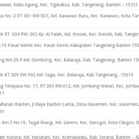
awawi, Kadu Agung, Kec. Tigaraksa, Kab. Tangerang, Banten – 15721
ya No. 2 RT 001 RW 007, Kel. Karawaci Baru, Kec. Karawaci, Kota Ta
ek RT. 004 RW. 002 Kp. Al Falah, Kel. Kresek, Kec. Kresek, Kab. Tang
 No.15 Pasar Kemis Kec. Pasar Kemis Kabupaten Tangerang Banten 15
ang Km.29,9 Kel. Gembong, Kec. Balaraja, Kab. Tangerang- Banten 1
ek RT 009 RW 002 Kel. Saga, Kec. Balaraja, Kab Tangerang , 15610
eng Tirtayasa No. 17, RT.003 RW.012, Kel. Jombang Wetan, Kec. Jomba
11
ltanan Banten, Jl Raya Banten Lama, Desa Kasemen, Kec. Kasemen,
91
k Km.3 No.19, Tegal Wangi, Kel. Gerem, Kec. Gerogol, Kota Cilegon,
ngin Kurung, Kel. Harjatani, Kec. Kramatwatu, Kab. Serang, Banten – 