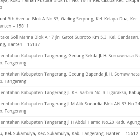
aya, Ruko Taman Puspita Blok H.1 No. 18-19 Kel. Cikupa Kec. Cikupa
0
nt 5th Avenue Blok A No.33, Gading Serpong, Kel. Kelapa Dua, Kec. 
anten – 15811
ke Soll Marina Blok A 17 Jln. Gatot Subroto Km 5,3 Kel. Gandasari, 
ng, Banten – 15137
rintahan Kabupaten Tangerang, Gedung Sekda Jl. H. Somawinata N
ab. Tangerang
rintahan Kabupaten Tangerang, Gedung Bapenda Jl. H. Somawinata
ab. Tangerang
rintahan Kabupaten Tangerang Jl. KH. Sarbini No. 3 Tigaraksa, Kab
rintahan Kabupaten Tangerang Jl M Atik Soeardia Blok AN 33 No.2
ab. Tangerang
rintahan Kabupaten Tangerang Jl H Abdul Hamid No.20 Kadu Agung
hu, Kel. Sukamulya, Kec. Sukamulya, Kab. Tangerang, Banten – 15612