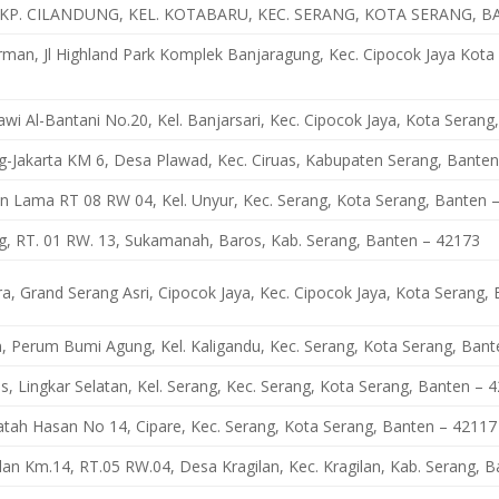
I, KP. CILANDUNG, KEL. KOTABARU, KEC. SERANG, KOTA SERANG, B
dirman, Jl Highland Park Komplek Banjaragung, Kec. Cipocok Jaya Kot
awi Al-Bantani No.20, Kel. Banjarsari, Kec. Cipocok Jaya, Kota Seran
ng-Jakarta KM 6, Desa Plawad, Kec. Ciruas, Kabupaten Serang, Bante
en Lama RT 08 RW 04, Kel. Unyur, Kec. Serang, Kota Serang, Banten 
ng, RT. 01 RW. 13, Sukamanah, Baros, Kab. Serang, Banten – 42173
ra, Grand Serang Asri, Cipocok Jaya, Kec. Cipocok Jaya, Kota Serang,
n, Perum Bumi Agung, Kel. Kaligandu, Kec. Serang, Kota Serang, Ban
cas, Lingkar Selatan, Kel. Serang, Kec. Serang, Kota Serang, Banten – 
Fatah Hasan No 14, Cipare, Kec. Serang, Kota Serang, Banten – 42117
ilan Km.14, RT.05 RW.04, Desa Kragilan, Kec. Kragilan, Kab. Serang, 