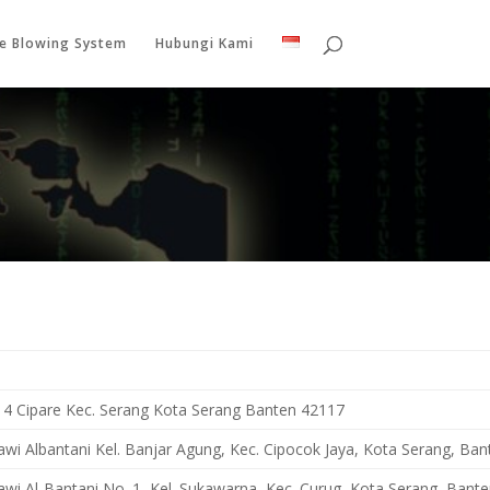
le Blowing System
Hubungi Kami
. 4 Cipare Kec. Serang Kota Serang Banten 42117
awi Albantani Kel. Banjar Agung, Kec. Cipocok Jaya, Kota Serang, Ba
awi Al-Bantani No. 1, Kel. Sukawarna, Kec. Curug, Kota Serang, Bant