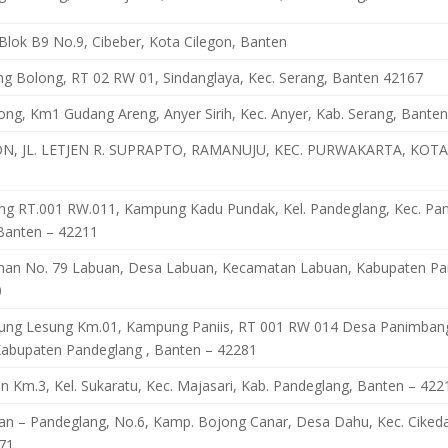
lok B9 No.9, Cibeber, Kota Cilegon, Banten
ng Bolong, RT 02 RW 01, Sindanglaya, Kec. Serang, Banten 42167
long, Km1 Gudang Areng, Anyer Sirih, Kec. Anyer, Kab. Serang, Banten
N, JL. LETJEN R. SUPRAPTO, RAMANUJU, KEC. PURWAKARTA, KOT
rang RT.001 RW.011, Kampung Kadu Pundak, Kel. Pandeglang, Kec. Pan
Banten – 42211
dirman No. 79 Labuan, Desa Labuan, Kecamatan Labuan, Kabupaten P
0
njung Lesung Km.01, Kampung Paniis, RT 001 RW 014 Desa Panimbang
abupaten Pandeglang , Banten – 42281
an Km.3, Kel. Sukaratu, Kec. Majasari, Kab. Pandeglang, Banten – 422
an – Pandeglang, No.6, Kamp. Bojong Canar, Desa Dahu, Kec. Cikeda
71