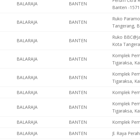
Perum Citra R
BALARAJA
BANTEN
Banten -1571
Ruko Paramou
BALARAJA
BANTEN
Tangerang, B
Ruko BBC@Jata
BALARAJA
BANTEN
Kota Tangera
Komplek Peme
BALARAJA
BANTEN
Tigaraksa, K
Komplek Peme
BALARAJA
BANTEN
Tigaraksa, K
BALARAJA
BANTEN
Komplek Peme
Komplek Peme
BALARAJA
BANTEN
Tigaraksa, K
BALARAJA
BANTEN
Komplek Peme
BALARAJA
BANTEN
Jl. Raya Pera