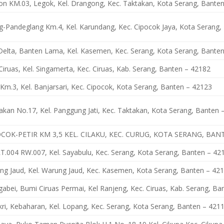
gon KM.03, Legok, Kel. Drangong, Kec. Taktakan, Kota Serang, Bante
ng-Pandeglang Km.4, Kel. Karundang, Kec. Cipocok Jaya, Kota Serang
 Delta, Banten Lama, Kel. Kasemen, Kec. Serang, Kota Serang, Bante
 Ciruas, Kel. Singamerta, Kec. Ciruas, Kab. Serang, Banten – 42182
r Km.3, Kel. Banjarsari, Kec. Cipocok, Kota Serang, Banten – 42123
takan No.17, Kel. Panggung Jati, Kec. Taktakan, Kota Serang, Banten 
POCOK-PETIR KM 3,5 KEL. CILAKU, KEC. CURUG, KOTA SERANG, BAN
RT.004 RW.007, Kel. Sayabulu, Kec. Serang, Kota Serang, Banten – 42
ng Jaud, Kel. Warung Jaud, Kec. Kasemen, Kota Serang, Banten – 42
 Ngabei, Bumi Ciruas Permai, Kel Ranjeng, Kec. Ciruas, Kab. Serang, B
ri, Kebaharan, Kel. Lopang, Kec. Serang, Kota Serang, Banten – 421