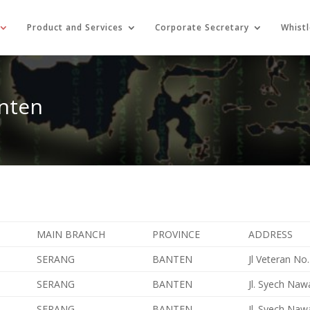
Product and Services
Corporate Secretary
Whist
nten
MAIN BRANCH
PROVINCE
ADDRESS
SERANG
BANTEN
Jl Veteran No
SERANG
BANTEN
Jl. Syech Naw
SERANG
BANTEN
Jl. Syech Naw