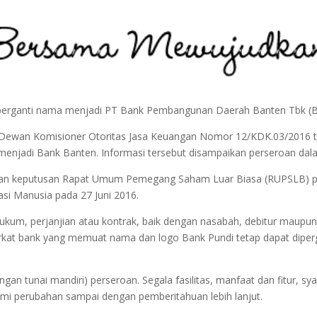
 berganti nama menjadi PT Bank Pembangunan Daerah Banten Tbk (B
Dewan Komisioner Otoritas Jasa Keuangan Nomor 12/KDK.03/2016 ter
njadi Bank Banten. Informasi tersebut disampaikan perseroan dalam
rkan keputusan Rapat Umum Pemegang Saham Luar Biasa (RUPSLB) pers
si Manusia pada 27 Juni 2016.
kum, perjanjian atau kontrak, baik dengan nasabah, debitur maup
arkat bank yang memuat nama dan logo Bank Pundi tetap dapat dipe
ngan tunai mandiri) perseroan. Segala fasilitas, manfaat dan fitur, sy
ami perubahan sampai dengan pemberitahuan lebih lanjut.