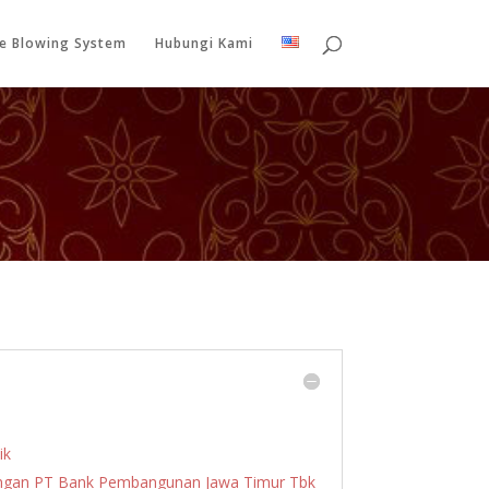
le Blowing System
Hubungi Kami
ik
engan PT Bank Pembangunan Jawa Timur Tbk