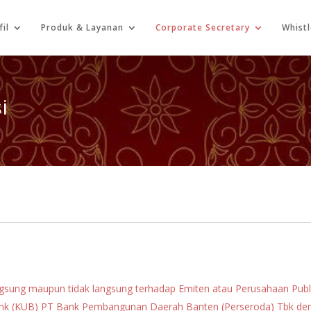
fil
Produk & Layanan
Corporate Secretary
Whist
i
gsung maupun tidak langsung terhadap Emiten atau Perusahaan Publ
ank (KUB) PT Bank Pembangunan Daerah Banten (Perseroda) Tbk d