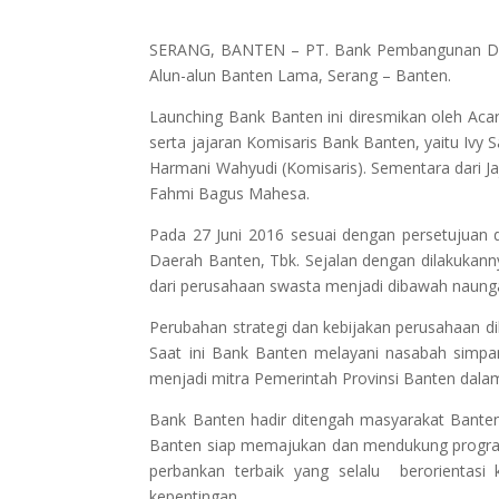
SERANG, BANTEN – PT. Bank Pembangunan Daera
Alun-alun Banten Lama, Serang – Banten.
Launching Bank Banten ini diresmikan oleh Acar
serta jajaran Komisaris Bank Banten, yaitu Ivy
Harmani Wahyudi (Komisaris). Sementara dari Ja
Fahmi Bagus Mahesa.
Pada 27 Juni 2016 sesuai dengan persetujua
Daerah Banten, Tbk. Sejalan dengan dilakukann
dari perusahaan swasta menjadi dibawah naung
Perubahan strategi dan kebijakan perusahaan d
Saat ini Bank Banten melayani nasabah simpan
menjadi mitra Pemerintah Provinsi Banten dala
Bank Banten hadir ditengah masyarakat Bante
Banten siap memajukan dan mendukung progr
perbankan terbaik yang selalu berorientas
kepentingan.