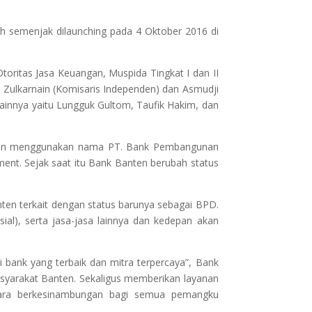
 semenjak dilaunching pada 4 Oktober 2016 di
toritas Jasa Keuangan, Muspida Tingkat I dan II
, Zulkarnain (Komisaris Independen) dan Asmudji
lainnya yaitu Lungguk Gultom, Taufik Hakim, dan
engan menggunakan nama PT. Bank Pembangunan
ent. Sejak saat itu Bank Banten berubah status
ten terkait dengan status barunya sebagai BPD.
al), serta jasa-jasa lainnya dan kedepan akan
i bank yang terbaik dan mitra terpercaya”, Bank
rakat Banten. Sekaligus memberikan layanan
ecara berkesinambungan bagi semua pemangku