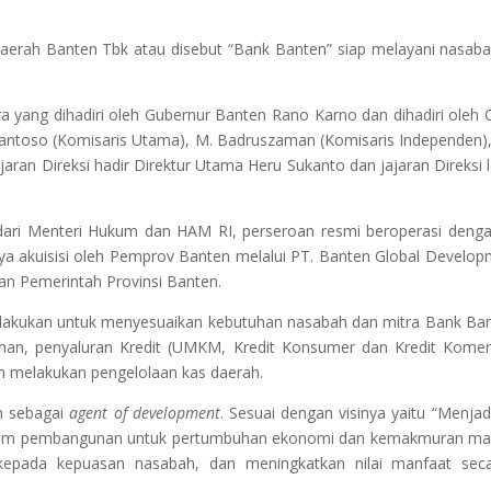
h Banten Tbk atau disebut “Bank Banten” siap melayani nasabah
a yang dihadiri oleh Gubernur Banten Rano Karno dan dihadiri oleh O
 Santoso (Komisaris Utama), M. Badruszaman (Komisaris Independen)
jaran Direksi hadir Direktur Utama Heru Sukanto dan jajaran Direksi 
n dari Menteri Hukum dan HAM RI, perseroan resmi beroperasi d
ya akuisisi oleh Pemprov Banten melalui PT. Banten Global Developm
an Pemerintah Provinsi Banten.
ilakukan untuk menyesuaikan kebutuhan nasabah dan mitra Bank Ban
an, penyaluran Kredit (UMKM, Kredit Konsumer dan Kredit Komersi
m melakukan pengelolaan kas daerah.
n sebagai
agent of development
. Sesuai dengan visinya yaitu “Menjad
am pembangunan untuk pertumbuhan ekonomi dan kemakmuran masya
i kepada kepuasan nasabah, dan meningkatkan nilai manfaat s