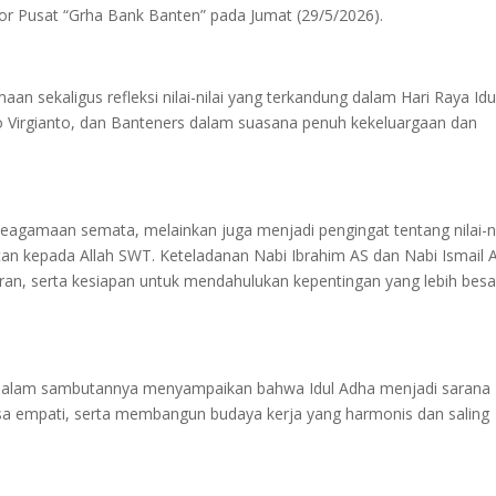
or Pusat “Grha Bank Banten” pada Jumat (29/5/2026).
 sekaligus refleksi nilai-nilai yang terkandung dalam Hari Raya Idu
ko Virgianto, dan Banteners dalam suasana penuh kekeluargaan dan
gamaan semata, melainkan juga menjadi pengingat tentang nilai-ni
tan kepada Allah SWT. Keteladanan Nabi Ibrahim AS dan Nabi Ismail 
ran, serta kesiapan untuk mendahulukan kepentingan yang lebih besa
o dalam sambutannya menyampaikan bahwa Idul Adha menjadi sarana
sa empati, serta membangun budaya kerja yang harmonis dan saling