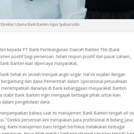
: Direktur Utama Bank Banten Agus Syabarrudin
en kepada PT Bank Pembangunan Daerah Banten Tbk (Bank
men positif bagi perseroan. Selain respon positif dari pasar saham,
ank Banten kian dipercaya masyarakat.
k Sehat ini seolah menjadi angin segar. Hal ini sejalan dengan
k bergantung dari dana Pemerintah dalam operasional perusahaan.
uk menempatkan dananya di Bank kebanggaan masyarakat Banten
 stabil Bank Banten ingin mengajak berbagai pihak untuk kian
n dalam pengelolaan dana.
 menyampaikan bahwa saat ini manajemen Bank Banten tengah
all o
. “Direksi perseroan kini merupakan para profesional di bidang jasa
akang. Kami manajemen baru tengah berfokus melakukan berbagai
erseroan. Insya Allah melalui berbagai strategi yang kini tengah ka