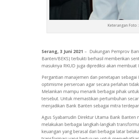
Keterangan Foto 
Serang, 3 Juni 2021
– Dukungan Pemprov Bant
Banten/BEKS) terbukti berhasil memberikan senti
masuknya RKUD juga diprediksi akan membuat B
Pergantian manajemen dan penetapan sebagai Ban
optimisme perseroan agar secara perlahan tida
Melainkan mampu menarik berbagai pihak unt
tersebut. Untuk memastikan pertumbuhan secara
menjadikan Bank Banten sebagai mitra terdepa
Agus Syabarrudin Direktur Utama Bank Banten
melakukan berbagai langkah-langkah transformasi
keuangan yang berasal dari berbagai latar bel
transformasi yang bertujuan untuk menyehatkan p