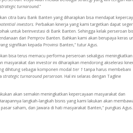
strategic turnaround
.”
rkan citra baru Bank Banten yang diharapkan bisa mendapat keperca
potential investors
. Perbaikan kinerja yang kami targetkan dapat sege
 pihak untuk berinvestasi di Bank Banten. Sehingga kelak perseroan bi
pendanaan dari Pemprov Banten. Bahkan kami akan berupaya keras u
g signifikan kepada Provinsi Banten,” tutur Agus.
apkan bisa terus memacu performa perseroan sekaligus meningkatkan
an masyarakat dan investor ini diharapkan mendorong akselerasi kine
ang dihitung sebagai komponen modal
tier 1
tanpa harus membebani
na
strategic turnaround perseroan
. Hal ini selaras dengan Tagline
i lakukan akan semakin meningkatkan kepercayaan masyarakat dan
Harapannya langkah-langkah bisnis yang kami lakukan akan membaw
 pasar saham, dan Jawara di hati masyarakat Banten,” pungkas Agus.