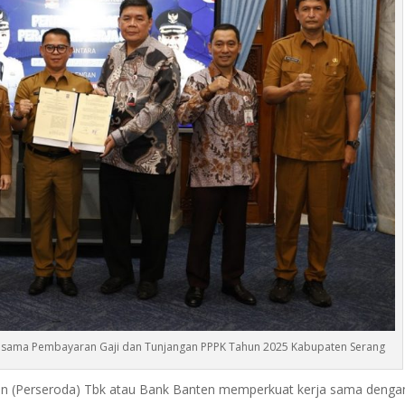
jasama Pembayaran Gaji dan Tunjangan PPPK Tahun 2025 Kabupaten Serang
 (Perseroda) Tbk atau Bank Banten memperkuat kerja sama denga