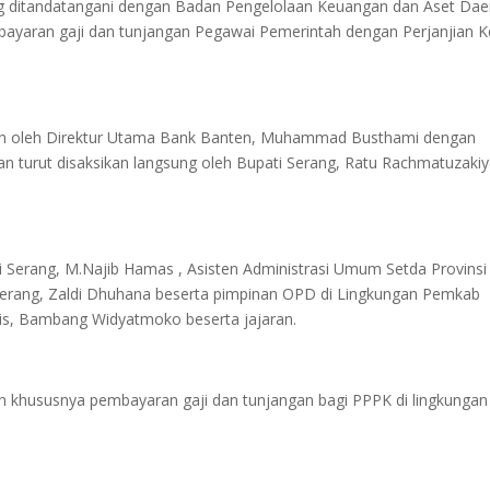
ang ditandatangani dengan Badan Pengelolaan Keuangan dan Aset Dae
ayaran gaji dan tunjangan Pegawai Pemerintah dengan Perjanjian K
kan oleh Direktur Utama Bank Banten, Muhammad Busthami dengan
 turut disaksikan langsung oleh Bupati Serang, Ratu Rachmatuzaki
ti Serang, M.Najib Hamas , Asisten Administrasi Umum Setda Provinsi
erang, Zaldi Dhuhana beserta pimpinan OPD di Lingkungan Pemkab
nis, Bambang Widyatmoko beserta jajaran.
n khususnya pembayaran gaji dan tunjangan bagi PPPK di lingkungan