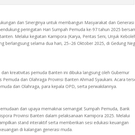
ukungan dan Sinerginya untuk membangun Masyarakat dan Generasi
an mendukung peringatan Hari Sumpah Pemuda ke-97 tahun 2025 bersa
anten. Melalui kegiatan Karnipora (Karya, Pentas Seni, Unjuk Kebole
ang berlangsung selama dua hari, 25–26 Oktober 2025, di Gedung Ne
an kreativitas pemuda Banten ini dibuka langsung oleh Gubernur
as Pemuda dan Olahraga Provinsi Banten Ahmad Syaukani. Acara ters
Pemuda dan Olahraga, para kepala OPD, serta perwakilannya.
kepemudaan dan upaya memaknai semangat Sumpah Pemuda, Bank
ispora Provinsi Banten dalam pelaksanaan Karnipora 2025. Melalui
nampilkan stand interaktif serta memberikan sesi edukasi keuangan
 keuangan di kalangan generasi muda.