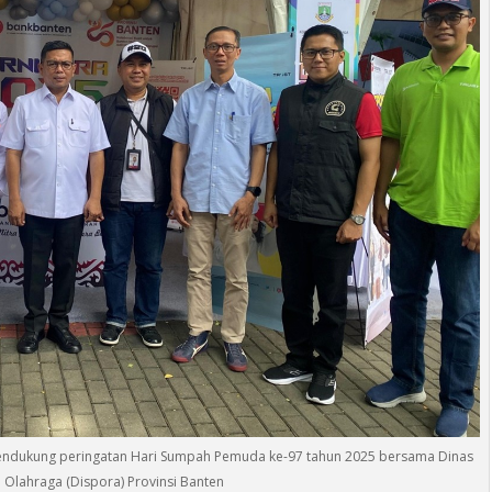
mendukung peringatan Hari Sumpah Pemuda ke-97 tahun 2025 bersama Dinas
Olahraga (Dispora) Provinsi Banten