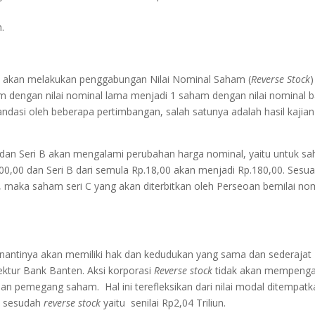
.
n akan melakukan penggabungan Nilai Nominal Saham (
Reverse Stock
)
am dengan nilai nominal lama menjadi 1 saham dengan nilai nominal b
landasi oleh beberapa pertimbangan, salah satunya adalah hasil kajian 
dan Seri B akan mengalami perubahan harga nominal, yaitu untuk s
00,00 dan Seri B dari semula Rp.18,00 akan menjadi Rp.180,00. Sesua
, maka saham seri C yang akan diterbitkan oleh Perseoan bernilai no
C nantinya akan memiliki hak dan kedudukan yang sama dan sederajat
ektur Bank Banten. Aksi korporasi
Reverse stock
tidak akan mempenga
n pemegang saham. Hal ini terefleksikan dari nilai modal ditempatk
n sesudah
reverse stock
yaitu senilai Rp2,04 Triliun.