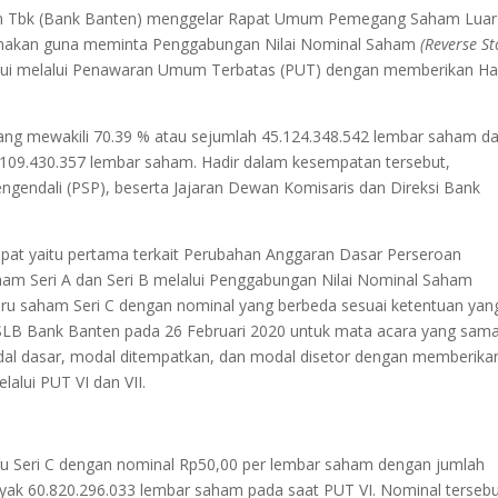
n Tbk (Bank Banten) menggelar Rapat Umum Pemegang Saham Luar
ksanakan guna meminta Penggabungan Nilai Nominal Saham
(Reverse St
alui melalui Penawaran Umum Terbatas (PUT) dengan memberikan H
ang mewakili 70.39 % atau sejumlah 45.124.348.542 lembar saham da
4.109.430.357 lembar saham. Hadir dalam kesempatan tersebut,
endali (PSP), beserta Jajaran Dewan Komisaris dan Direksi Bank
pat yaitu pertama terkait Perubahan Anggaran Dasar Perseroan
ham Seri A dan Seri B melalui Penggabungan Nilai Nominal Saham
baru saham Seri C dengan nominal yang berbeda sesuai ketentuan yan
PSLB Bank Banten pada 26 Februari 2020 untuk mata acara yang sama
dal dasar, modal ditempatkan, dan modal disetor dengan memberika
lui PUT VI dan VII.
u Seri C dengan nominal Rp50,00 per lembar saham dengan jumlah
yak 60.820.296.033 lembar saham pada saat PUT VI. Nominal terseb