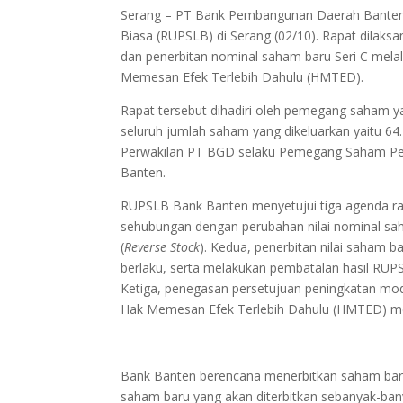
Serang – PT Bank Pembangunan Daerah Bante
Biasa (RUPSLB) di Serang (02/10). Rapat dila
dan penerbitan nominal saham baru Seri C mel
Memesan Efek Terlebih Dahulu (HMTED).
Rapat tersebut dihadiri oleh pemegang saham y
seluruh jumlah saham yang dikeluarkan yaitu 6
Perwakilan PT BGD selaku Pemegang Saham Peng
Banten.
RUPSLB Bank Banten menyetujui tiga agenda ra
sehubungan dengan perubahan nilai nominal sa
(
Reverse Stock
). Kedua, penerbitan nilai saham 
berlaku, serta melakukan pembatalan hasil RU
Ketiga, penegasan persetujuan peningkatan mo
Hak Memesan Efek Terlebih Dahulu (HMTED) mela
Bank Banten berencana menerbitkan saham bar
saham baru yang akan diterbitkan sebanyak-ban