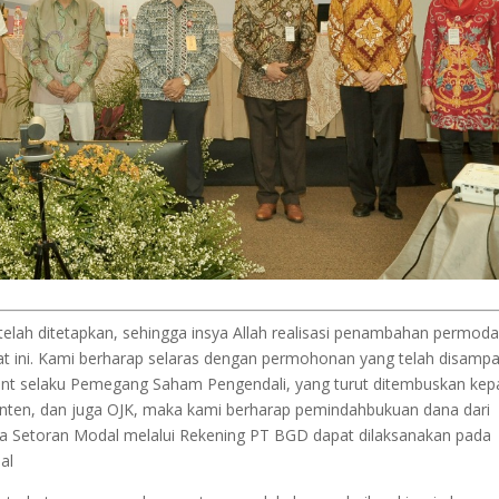
lah ditetapkan, sehingga insya Allah realisasi penambahan permoda
t ini. Kami berharap selaras dengan permohonan yang telah disampa
nt selaku Pemegang Saham Pengendali, yang turut ditembuskan kep
ten, dan juga OJK, maka kami berharap pemindahbukuan dana dari
a Setoran Modal melalui Rekening PT BGD dapat dilaksanakan pada
al