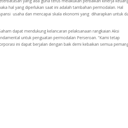
keterbatasan yang ada guna terus melakukan perbaikan kinerja keuan
maka hal yang diperlukan saat ini adalah tambahan permodalan. Hal
kspansi usaha dan mencapai skala ekonomi yang diharapkan untuk d
Saham dapat mendukung kelancaran pelaksanaan rangkaian Aksi
fundamental untuk penguatan permodalan Perseroan. “Kami tetap
orporasi ini dapat berjalan dengan baik demi kebaikan semua peman