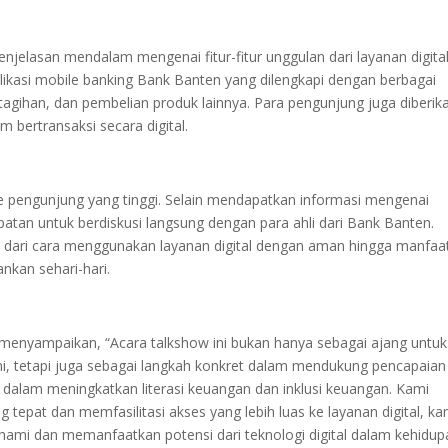
jelasan mendalam mengenai fitur-fitur unggulan dari layanan digital
plikasi mobile banking Bank Banten yang dilengkapi dengan berbagai
agihan, dan pembelian produk lainnya. Para pengunjung juga diberik
bertransaksi secara digital.
e pengunjung yang tinggi. Selain mendapatkan informasi mengenai
patan untuk berdiskusi langsung dengan para ahli dari Bank Banten.
ai dari cara menggunakan layanan digital dengan aman hingga manfaa
nkan sehari-hari.
 menyampaikan, “Acara talkshow ini bukan hanya sebagai ajang untuk
i, tetapi juga sebagai langkah konkret dalam mendukung pencapaian
alam meningkatkan literasi keuangan dan inklusi keuangan. Kami
epat dan memfasilitasi akses yang lebih luas ke layanan digital, ka
mi dan memanfaatkan potensi dari teknologi digital dalam kehidup