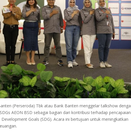
nten (Perseroda) Tbk atau Bank Banten menggelar talkshow deng
 SDGs AEON BSD sebagai bagian dari kontribusi terhadap pencapaian
 Development Goals (SDG). Acara ini bertujuan untuk meningkatkan
keuangan.