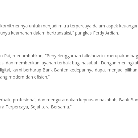
n komitmennya untuk menjadi mitra terpercaya dalam aspek keuangan
tunya keamanan dalam bertransaksi,” pungkas Ferdy Ardian.
man Rai, menambahkan, “Penyelenggaraan talkshow ini merupakan bag
asi dan memberikan layanan terbaik bagi nasabah. Dengan meningka
igital, kami berharap Bank Banten kedepannya dapat menjadi pilihan
ng modern dan efisien.”
rbaik, profesional, dan mengutamakan kepuasan nasabah, Bank Ba
tra Terpercaya, Sejahtera Bersama.”