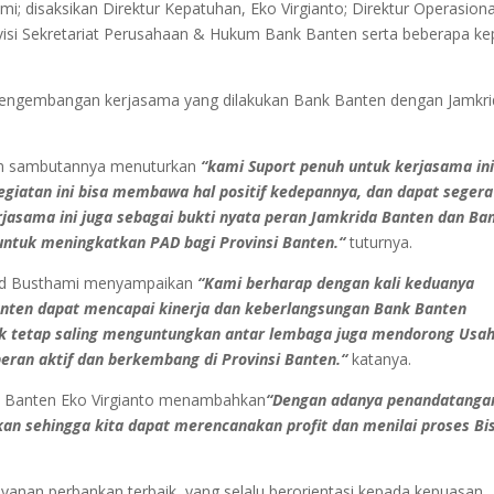
disaksikan Direktur Kepatuhan, Eko Virgianto; Direktur Operasiona
si Sekretariat Perusahaan & Hukum Bank Banten serta beberapa ke
 pengembangan kerjasama yang dilakukan Bank Banten dengan Jamkr
am sambutannya menuturkan
“kami Suport penuh untuk kerjasama in
iatan ini bisa membawa hal positif kedepannya, dan dapat segera
erjasama ini juga sebagai bukti nyata peran Jamkrida Banten dan Ba
ntuk meningkatkan PAD bagi Provinsi Banten.“
tuturnya.
ad Busthami menyampaikan
“Kami berharap dengan kali keduanya
anten dapat mencapai kinerja dan keberlangsungan Bank Banten
tuk tetap saling menguntungkan antar lembaga juga mendorong Usa
eran aktif dan berkembang di Provinsi Banten.“
katanya.
k Banten Eko Virgianto menambahkan
“Dengan adanya penandatanga
kan sehingga kita dapat merencanakan profit dan menilai proses Bi
nan perbankan terbaik, yang selalu berorientasi kepada kepuasan