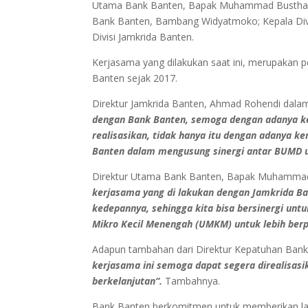
Utama Bank Banten, Bapak Muhammad Busthami; 
Bank Banten, Bambang Widyatmoko; Kepala Divi
Divisi Jamkrida Banten.
Kerjasama yang dilakukan saat ini, merupakan
Banten sejak 2017.
Direktur Jamkrida Banten, Ahmad Rohendi dal
dengan Bank Banten, semoga dengan adanya keg
realisasikan, tidak hanya itu dengan adanya k
Banten dalam mengusung sinergi antar BUMD u
Direktur Utama Bank Banten, Bapak Muhamm
kerjasama yang di lakukan dengan Jamkrida B
kedepannya, sehingga kita bisa bersinergi un
Mikro Kecil Menengah (UMKM) untuk lebih berp
Adapun tambahan dari Direktur Kepatuhan Ban
kerjasama ini semoga dapat segera direalisasi
berkelanjutan“.
Tambahnya.
Bank Banten berkomitmen untuk memberikan laya