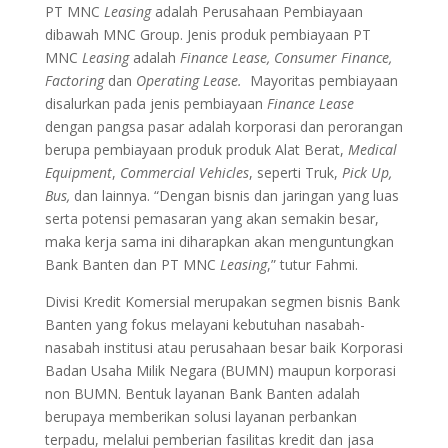
PT MNC
Leasing
adalah Perusahaan Pembiayaan
dibawah MNC Group. Jenis produk pembiayaan PT
MNC
Leasing
adalah
Finance Lease, Consumer Finance,
Factoring
dan
Operating Lease.
Mayoritas pembiayaan
disalurkan pada jenis pembiayaan
Finance Lease
dengan pangsa pasar adalah korporasi dan perorangan
berupa pembiayaan produk produk Alat Berat,
Medical
Equipment
,
Commercial Vehicles
, seperti Truk,
Pick Up,
Bus,
dan lainnya. “Dengan bisnis dan jaringan yang luas
serta potensi pemasaran yang akan semakin besar,
maka kerja sama ini diharapkan akan menguntungkan
Bank Banten dan PT MNC
Leasing
,” tutur Fahmi.
Divisi Kredit Komersial merupakan segmen bisnis Bank
Banten yang fokus melayani kebutuhan nasabah-
nasabah institusi atau perusahaan besar baik Korporasi
Badan Usaha Milik Negara (BUMN) maupun korporasi
non BUMN. Bentuk layanan Bank Banten adalah
berupaya memberikan solusi layanan perbankan
terpadu, melalui pemberian fasilitas kredit dan jasa