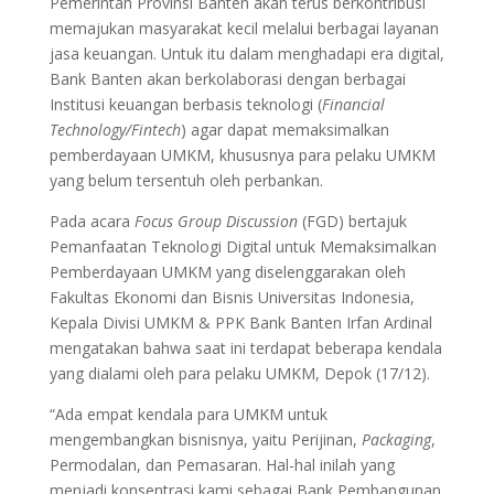
Pemerintah Provinsi Banten akan terus berkontribusi
memajukan masyarakat kecil melalui berbagai layanan
jasa keuangan. Untuk itu dalam menghadapi era digital,
Bank Banten akan berkolaborasi dengan berbagai
Institusi keuangan berbasis teknologi (
Financial
Technology/Fintech
) agar dapat memaksimalkan
pemberdayaan UMKM, khususnya para pelaku UMKM
yang belum tersentuh oleh perbankan.
Pada acara
Focus Group Discussion
(FGD) bertajuk
Pemanfaatan Teknologi Digital untuk Memaksimalkan
Pemberdayaan UMKM yang diselenggarakan oleh
Fakultas Ekonomi dan Bisnis Universitas Indonesia,
Kepala Divisi UMKM & PPK Bank Banten Irfan Ardinal
mengatakan bahwa saat ini terdapat beberapa kendala
yang dialami oleh para pelaku UMKM, Depok (17/12).
“Ada empat kendala para UMKM untuk
mengembangkan bisnisnya, yaitu Perijinan,
Packaging
,
Permodalan, dan Pemasaran. Hal-hal inilah yang
menjadi konsentrasi kami sebagai Bank Pembangunan