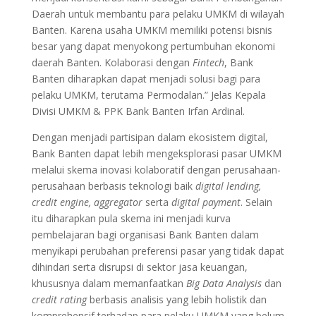
Daerah untuk membantu para pelaku UMKM di wilayah
Banten. Karena usaha UMKM memiliki potensi bisnis
besar yang dapat menyokong pertumbuhan ekonomi
daerah Banten. Kolaborasi dengan
Fintech
, Bank
Banten diharapkan dapat menjadi solusi bagi para
pelaku UMKM, terutama Permodalan.” Jelas Kepala
Divisi UMKM & PPK Bank Banten Irfan Ardinal.
Dengan menjadi partisipan dalam ekosistem digital,
Bank Banten dapat lebih mengeksplorasi pasar UMKM
melalui skema inovasi kolaboratif dengan perusahaan-
perusahaan berbasis teknologi baik
digital lending,
credit engine, aggregator
serta
digital payment
. Selain
itu diharapkan pula skema ini menjadi kurva
pembelajaran bagi organisasi Bank Banten dalam
menyikapi perubahan preferensi pasar yang tidak dapat
dihindari serta disrupsi di sektor jasa keuangan,
khususnya dalam memanfaatkan
Big Data Analysis
dan
credit rating
berbasis analisis yang lebih holistik dan
komprehensif terhadap para pelaku UMKM yang belum