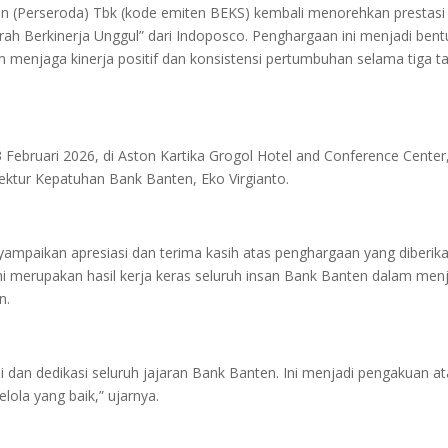
 (Perseroda) Tbk (kode emiten BEKS) kembali menorehkan prestasi
h Berkinerja Unggul” dari Indoposco. Penghargaan ini menjadi bent
 menjaga kinerja positif dan konsistensi pertumbuhan selama tiga t
 Februari 2026, di Aston Kartika Grogol Hotel and Conference Center
rektur Kepatuhan Bank Banten, Eko Virgianto.
ampaikan apresiasi dan terima kasih atas penghargaan yang diberik
i merupakan hasil kerja keras seluruh insan Bank Banten dalam men
n.
i dan dedikasi seluruh jajaran Bank Banten. Ini menjadi pengakuan a
ola yang baik,” ujarnya.