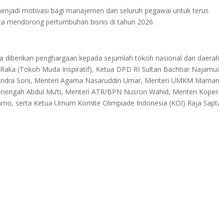
njadi motivasi bagi manajemen dan seluruh pegawai untuk terus
ta mendorong pertumbuhan bisnis di tahun 2026.
a diberikan penghargaan kepada sejumlah tokoh nasional dan daerah,
Raka (Tokoh Muda Inspiratif), Ketua DPD RI Sultan Bachtiar Najamu
n Andra Soni, Menteri Agama Nasaruddin Umar, Menteri UMKM Mama
nengah Abdul Mu’ti, Menteri ATR/BPN Nusron Wahid, Menteri Koper
Karno, serta Ketua Umum Komite Olimpiade Indonesia (KOI) Raja Sapt