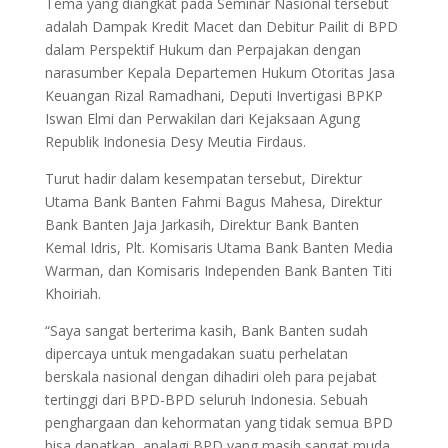
Tema yang diangkat pada Seminar Nasional tersebut
adalah Dampak Kredit Macet dan Debitur Pailit di BPD
dalam Perspektif Hukum dan Perpajakan dengan
narasumber Kepala Departemen Hukum Otoritas Jasa
Keuangan Rizal Ramadhani, Deputi Invertigasi BPKP
Iswan Elmi dan Perwakilan dari Kejaksaan Agung
Republik Indonesia Desy Meutia Firdaus.
Turut hadir dalam kesempatan tersebut, Direktur
Utama Bank Banten Fahmi Bagus Mahesa, Direktur
Bank Banten Jaja Jarkasih, Direktur Bank Banten
Kemal Idris, Plt. Komisaris Utama Bank Banten Media
Warman, dan Komisaris Independen Bank Banten Titi
Khoiriah.
“Saya sangat berterima kasih, Bank Banten sudah
dipercaya untuk mengadakan suatu perhelatan
berskala nasional dengan dihadiri oleh para pejabat
tertinggi dari BPD-BPD seluruh Indonesia. Sebuah
penghargaan dan kehormatan yang tidak semua BPD
bisa dapatkan, apalagi BPD yang masih sangat muda