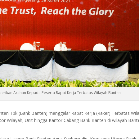
erikan Arahan Kepada Peserta Rapat Kerja Terbatas Wilayah Banten.
en Tbk (Bank Banten) menggelar Rapat Kerja (Raker) Terbatas Wil
antor Wilayah, Unit hingga Kantor Cabang Bank Banten di wilayah Bant
irektur Utama Bank Banten Agus Syabarrudin, Komisaris Utama Bank