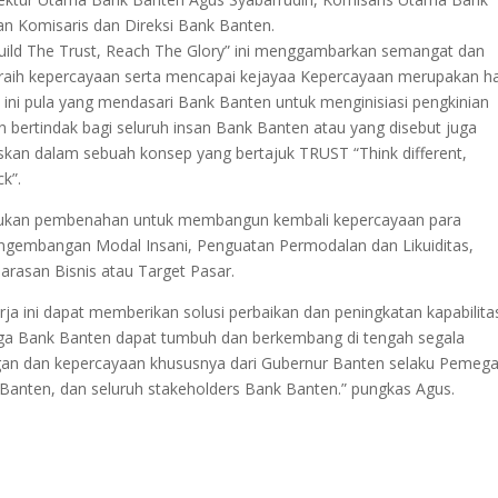
n Komisaris dan Direksi Bank Banten.
ild The Trust, Reach The Glory” ini menggambarkan semangat dan
raih kepercayaan serta mencapai kejayaa Kepercayaan merupakan ha
 ini pula yang mendasari Bank Banten untuk menginisiasi pengkinian
 bertindak bagi seluruh insan Bank Banten atau yang disebut juga
skan dalam sebuah konsep yang bertajuk TRUST “Think different,
ck”.
kukan pembenahan untuk membangun kembali kepercayaan para
gembangan Modal Insani, Penguatan Permodalan dan Likuiditas,
rasan Bisnis atau Target Pasar.
a ini dapat memberikan solusi perbaikan dan peningkatan kapabilita
gga Bank Banten dapat tumbuh dan berkembang di tengah segala
gan dan kepercayaan khususnya dari Gubernur Banten selaku Pemeg
Banten, dan seluruh stakeholders Bank Banten.” pungkas Agus.