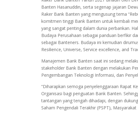
Banten Hasanuddin, serta segenap jajaran Dewa
Raker Bank Banten yang mengusung tema “Rebu
komitmen tinggi Bank Banten untuk kembali me
yang sangat penting dalam dunia perbankan. Hal
Budaya Perusahaan sebagai panduan berfikir dan
sebagai Banteners. Budaya ini kemudian dirumu
Resilience, Universe, Service excellence, and Tra
Manajemen Bank Banten saat ini sedang mela
stakeholder Bank Banten dengan melakukan Pen
Pengembangan Teknologi Informasi, dan Penyela
“Diharapkan semoga penyelenggaraan Rapat Kerj
Organisasi bagi penguatan Bank Banten. Sehin
tantangan yang tengah dihadapi, dengan dukun
Saham Pengendali Terakhir (PSPT), Masyarakat 