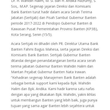
Dr. H. Wahidin Halim, M. Si. dan H. Andika Hazrumy, S.
Sos,. M.AP. Segenap jajaran Direksi dan Komisaris
Bank Banten turut hadir dalam acara Serah Terima
Jabatan (Sertijab) dan Pisah Sambut Gubernur Banten
periode 2017-2022 di Pendopo Gubernur Banten di
Kawasan Pusat Pemerintahan Provinsi Banten (KP3B),
Kota Serang, Senin (15/5).
Acara Sertijab ini dihadiri oleh Plt. Direktur Utama Bank
Banten Fahmi Bagus Mahesa, serta jajaran Direksi dan
Komisaris Bank Banten. Sertijab Gubernur Banten
ditandai dengan penandatanganan berita acara serah
terima jabatan Gubernur Banten Wahidin Halim dan
Mantan Pejabat Gubernur Banten Nata Irawan.
“Kehadiran segenap Manajemen Bank Banten adalah
sebagai bentuk support kami kepada Bpk. Wahidin
Halim dan Bpk. Andika. Kami hadir karena satu nafas
dengan apa yang dikatakan Bpk. Wahidin, yakni ikhlas
untuk membangun Banten yang lebih baik, juga punya
tujuan yang sama agar Banten lebih sejahtera untuk