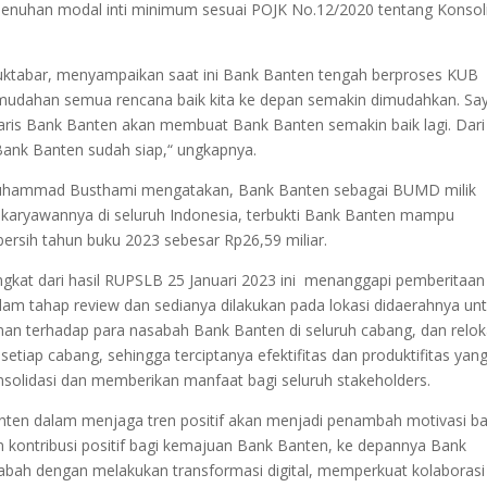
nuhan modal inti minimum sesuai POJK No.12/2020 tentang Konsoli
Muktabar, menyampaikan saat ini Bank Banten tengah berproses KUB
mudahan semua rencana baik kita ke depan semakin dimudahkan. Sa
saris Bank Banten akan membuat Bank Banten semakin baik lagi. Dari 
i Bank Banten sudah siap,“ ungkapnya.
 Muhammad Busthami mengatakan, Bank Banten sebagai BUMD milik
karyawannya di seluruh Indonesia, terbukti Bank Banten mampu
rsih tahun buku 2023 sebesar Rp26,59 miliar.
gkat dari hasil RUPSLB 25 Januari 2023 ini menanggapi pemberitaan 
am tahap review dan sedianya dilakukan pada lokasi didaerahnya un
 terhadap para nasabah Bank Banten di seluruh cabang, dan relok
 setiap cabang, sehingga terciptanya efektifitas dan produktifitas yan
nsolidasi dan memberikan manfaat bagi seluruh stakeholders.
en dalam menjaga tren positif akan menjadi penambah motivasi ba
 kontribusi positif bagi kemajuan Bank Banten, ke depannya Bank
abah dengan melakukan transformasi digital, memperkuat kolaborasi