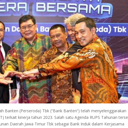
h Banten (Perseroda) Tbk (“Bank Banten“) telah menyelenggarakan
erkait kinerja tahun 2023. Salah satu Agenda RUPS Tahunan terse
unan Daerah Jawa Timur Tbk sebagai Bank Induk dalam Kerjasama