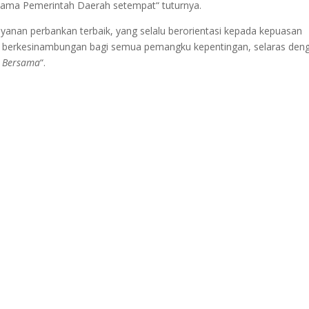
sama Pemerintah Daerah setempat“ tuturnya.
nan perbankan terbaik, yang selalu berorientasi kepada kepuasan
a berkesinambungan bagi semua pemangku kepentingan, selaras den
a Bersama
“.