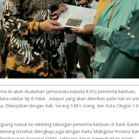
ama ini akan disalurkan Jamsosratu kepada 8.052 penerima bantuan,
ana sekitar Rp 8 miliar. Adapun yang akan diberikan pada hari ini un
. Dilanjutkan dengan Kab. Serang 5.861 orang, dan Kota Cilegon 1.
angsung masuk ke rekening tabungan penerima bantuan di Bank Bant
kening tersebut dilengkapi juga dengan Kartu Multiguna Provinsi Ba
ng Pembayaran Nasional (GPN), sehingga dapat meningkatkan aspek