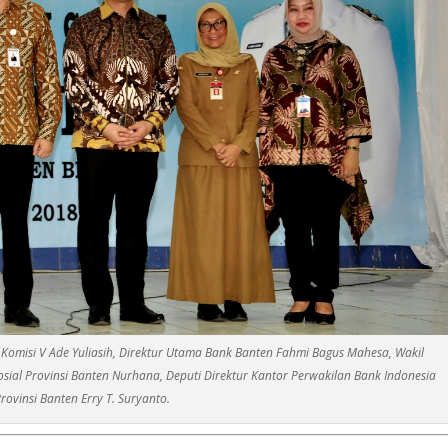
 Komisi V Ade Yuliasih, Direktur Utama Bank Banten Fahmi Bagus Mahesa, Wakil
sial Provinsi Banten Nurhana, Deputi Direktur Kantor Perwakilan Bank Indonesia
rovinsi Banten Erry T. Suryanto.