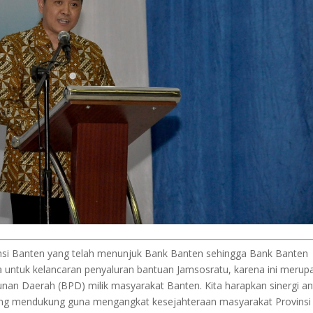
insi Banten yang telah menunjuk Bank Banten sehingga Bank Banten
a untuk kelancaran penyaluran bantuan Jamsosratu, karena ini merup
an Daerah (BPD) milik masyarakat Banten. Kita harapkan sinergi an
ling mendukung guna mengangkat kesejahteraan masyarakat Provinsi