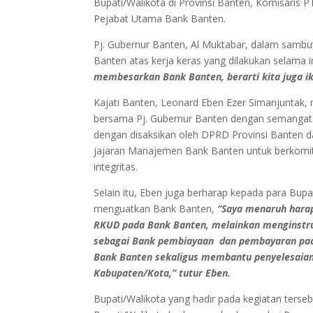
Bupati/Walikota di Provinsi Banten, Komisaris 
Pejabat Utama Bank Banten.
Pj. Gubernur Banten, Al Muktabar, dalam sambu
Banten atas kerja keras yang dilakukan selam
membesarkan Bank Banten, berarti kita juga ik
Kajati Banten, Leonard Eben Ezer Simanjuntak
bersama Pj. Gubernur Banten dengan semangat k
dengan disaksikan oleh DPRD Provinsi Banten da
jajaran Manajemen Bank Banten untuk berkomi
integritas.
Selain itu, Eben juga berharap kepada para Bupa
menguatkan Bank Banten,
“Saya menaruh hara
RKUD pada Bank Banten, melainkan menginstr
sebagai Bank pembiayaan dan pembayaran pad
Bank Banten sekaligus membantu penyelesaian
Kabupaten/Kota,” tutur Eben.
Bupati/Walikota yang hadir pada kegiatan terse