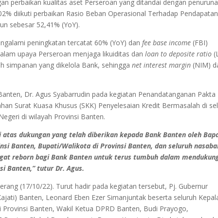
an perbaikan kualitas aset Perseroan yang ditandai dengan penurun
2% diikuti perbaikan Rasio Beban Operasional Terhadap Pendapata
run sebesar 52,41% (YoY).
ngalami peningkatan tercatat 60% (YoY) dan
fee base income
(FBI)
dalam upaya Perseroan menjaga likuiditas dan
loan to deposite ratio
(
ah simpanan yang dikelola Bank, sehingga
net interest margin
(NIM) d
Banten, Dr. Agus Syabarrudin pada kegiatan Penandatanganan Pakta
an Surat Kuasa Khusus (SKK) Penyelesaian Kredit Bermasalah di se
geri di wilayah Provinsi Banten.
 atas dukungan yang telah diberikan kepada Bank Banten oleh Bap
nsi Banten, Bupati/Walikota di Provinsi Banten, dan seluruh nasaba
gat reborn bagi Bank Banten untuk terus tumbuh dalam mendukun
 Banten,” tutur Dr. Agus.
rang (17/10/22). Turut hadir pada kegiatan tersebut, Pj. Gubernur
Kajati) Banten, Leonard Eben Ezer Simanjuntak beserta seluruh Kepal
i Provinsi Banten, Wakil Ketua DPRD Banten, Budi Prayogo,