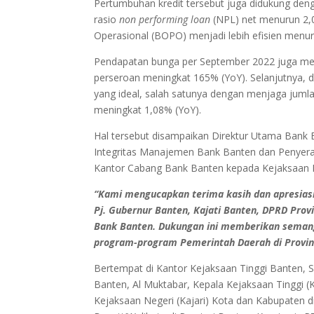
Pertumbuhan kredit tersebut juga didukung deng
rasio
non performing loan
(NPL) net menurun 2,0
Operasional (BOPO) menjadi lebih efisien menu
Pendapatan bunga per September 2022 juga me
perseroan meningkat 165% (YoY). Selanjutnya, 
yang ideal, salah satunya dengan menjaga juml
meningkat 1,08% (YoY).
Hal tersebut disampaikan Direktur Utama Bank 
Integritas Manajemen Bank Banten dan Penyerah
Kantor Cabang Bank Banten kepada Kejaksaan Ne
“Kami mengucapkan terima kasih dan apresiasi
Pj. Gubernur Banten, Kajati Banten, DPRD Provi
Bank Banten. Dukungan ini memberikan seman
program-program Pemerintah Daerah di Provinsi
Bertempat di Kantor Kejaksaan Tinggi Banten, Se
Banten, Al Muktabar, Kepala Kejaksaan Tinggi (
Kejaksaan Negeri (Kajari) Kota dan Kabupaten d