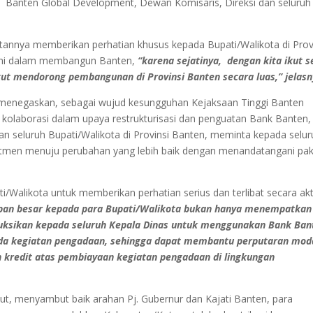
PT Banten Global Development, Dewan Komisaris, Direksi dan seluruh
tannya memberikan perhatian khusus kepada Bupati/Walikota di Prov
a ini dalam membangun Banten,
“karena sejatinya, dengan kita ikut s
ut mendorong pembangunan di Provinsi Banten secara luas,” jelasn
, menegaskan, sebagai wujud kesungguhan Kejaksaan Tinggi Banten
olaborasi dalam upaya restrukturisasi dan penguatan Bank Banten,
n seluruh Bupati/Walikota di Provinsi Banten, meminta kepada selur
tmen menuju perubahan yang lebih baik dengan menandatangani pa
ti/Walikota untuk memberikan perhatian serius dan terlibat secara akt
pan besar kepada para Bupati/Walikota bukan hanya menempatkan
uksikan kepada seluruh Kepala Dinas untuk menggunakan Bank Ban
a kegiatan pengadaan, sehingga dapat membantu perputaran moda
 kredit atas pembiayaan kegiatan pengadaan di lingkungan
but, menyambut baik arahan Pj. Gubernur dan Kajati Banten, para