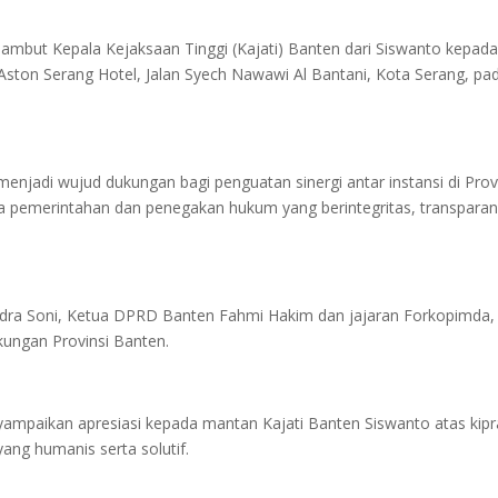
sambut Kepala Kejaksaan Tinggi (Kajati) Banten dari Siswanto kepad
i Aston Serang Hotel, Jalan Syech Nawawi Al Bantani, Kota Serang, pa
enjadi wujud dukungan bagi penguatan sinergi antar instansi di Prov
 pemerintahan dan penegakan hukum yang berintegritas, transparan
Andra Soni, Ketua DPRD Banten Fahmi Hakim dan jajaran Forkopimda,
gkungan Provinsi Banten.
mpaikan apresiasi kepada mantan Kajati Banten Siswanto atas kip
g humanis serta solutif.