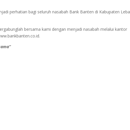
di perhatian bagi seluruh nasabah Bank Banten di Kabupaten Leb
bergabunglah bersama kami dengan menjadi nasabah melalui kantor
www.bankbanten.co.id.
rsama”