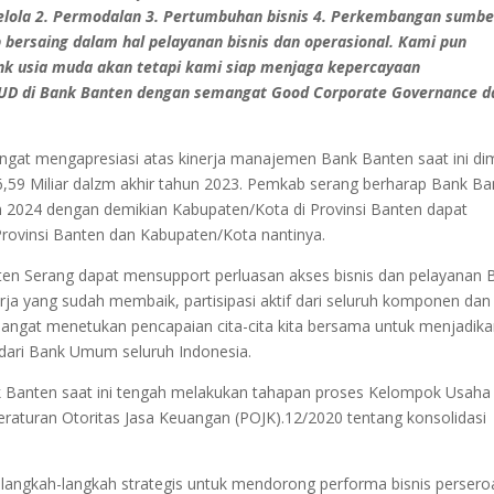
kelola 2. Permodalan 3. Pertumbuhan bisnis 4. Perkembangan sumbe
p bersaing dalam hal pelayanan bisnis dan operasional. Kami pun
 usia muda akan tetapi kami siap menjaga kepercayaan
D di Bank Banten dengan semangat Good Corporate Governance d
ngat mengapresiasi atas kinerja manajemen Bank Banten saat ini d
,59 Miliar dalzm akhir tahun 2023. Pemkab serang berharap Bank Ba
n 2024 dengan demikian Kabupaten/Kota di Provinsi Banten dapat
Provinsi Banten dan Kabupaten/Kota nantinya.
en Serang dapat mensupport perluasan akses bisnis dan pelayanan 
rja yang sudah membaik, partisipasi aktif dari seluruh komponen dan
sangat menetukan pencapaian cita-cita kita bersama untuk menjadik
 dari Bank Umum seluruh Indonesia.
k Banten saat ini tengah melakukan tahapan proses Kelompok Usaha
raturan Otoritas Jasa Keuangan (POJK).12/2020 tentang konsolidasi
 langkah-langkah strategis untuk mendorong performa bisnis persero