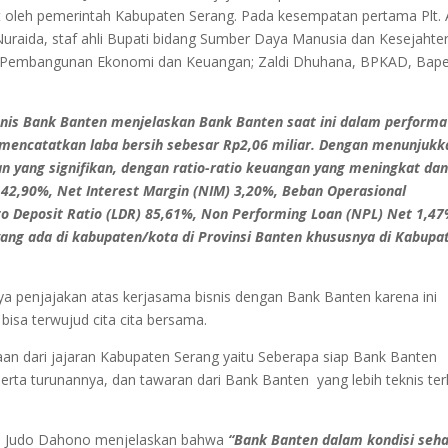
t oleh pemerintah Kabupaten Serang. Pada kesempatan pertama Plt.
da Nuraida, staf ahli Bupati bidang Sumber Daya Manusia dan Kesejahte
dang Pembangunan Ekonomi dan Keuangan; Zaldi Dhuhana, BPKAD, Bap
nis Bank Banten menjelaskan Bank Banten saat ini dalam performa
n mencatatkan laba bersih sebesar Rp2,06 miliar. Dengan menunjukk
n yang signifikan, dengan ratio-ratio keuangan yang meningkat da
 42,90%, Net Interest Margin (NIM) 3,20%, Beban Operasional
o Deposit Ratio (LDR) 85,61%, Non Performing Loan (NPL) Net 1,47
 yang ada di kabupaten/kota di Provinsi Banten khususnya di Kabupa
a penjajakan atas kerjasama bisnis dengan Bank Banten karena ini
bisa terwujud cita cita bersama.
aan dari jajaran Kabupaten Serang yaitu Seberapa siap Bank Banten
ta turunannya, dan tawaran dari Bank Banten yang lebih teknis ter
i Judo Dahono menjelaskan bahwa
“Bank Banten dalam kondisi seh