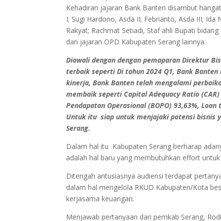
Kehadiran jajaran Bank Banten disambut hanga
I; Sugi Hardono, Asda II; Febrianto, Asda III; I
Rakyat; Rachmat Setiadi, Staf ahli Bupati bi
dan jajaran OPD Kabupaten Serang lainnya.
Diawali dengan dengan pemaparan Direktur Bis
terbaik seperti Di tahun 2024 Q1, Bank Bante
kinerja, Bank Banten telah mengalami perbaika
membaik seperti Capital Adequacy Ratio (CAR)
Pendapatan Operasional (BOPO) 93,63%, Loan t
Untuk itu siap untuk menjajaki potensi bisnis
Serang.
Dalam hal itu Kabupaten Serang berharap adany
adalah hal baru yang membutuhkan effort untuk 
Ditengah antusiasnya audiensi terdapat pertany
dalam hal mengelola RKUD Kabupaten/Kota beser
kerjasama keuangan.
Menjawab pertanyaan dari pemkab Serang, Rod