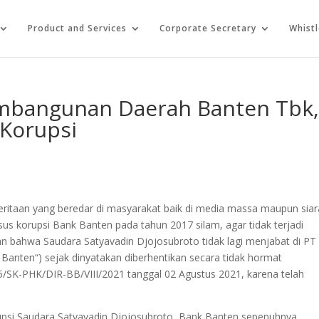
Product and Services
Corporate Secretary
Whist
Pembangunan Daerah Banten Tbk
 Korupsi
itaan yang beredar di masyarakat baik di media massa maupun sia
us korupsi Bank Banten pada tahun 2017 silam, agar tidak terjadi
an bahwa Saudara Satyavadin Djojosubroto tidak lagi menjabat di PT
nten“) sejak dinyatakan diberhentikan secara tidak hormat
/SK-PHK/DIR-BB/VIII/2021 tanggal 02 Agustus 2021, karena telah
upsi Saudara Satyavadin Djojosubroto, Bank Banten sepenuhnya