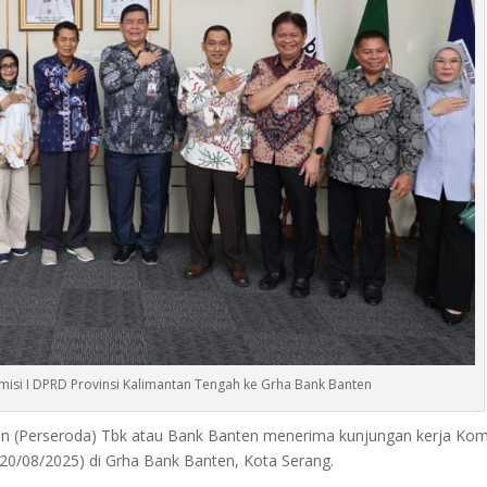
misi I DPRD Provinsi Kalimantan Tengah ke Grha Bank Banten
(Perseroda) Tbk atau Bank Banten menerima kunjungan kerja Komi
20/08/2025) di Grha Bank Banten, Kota Serang.