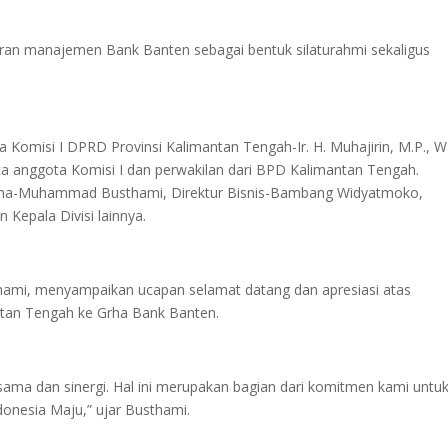
aran manajemen Bank Banten sebagai bentuk silaturahmi sekaligus
a Komisi I DPRD Provinsi Kalimantan Tengah-Ir. H. Muhajirin, M.P., W
rta anggota Komisi I dan perwakilan dari BPD Kalimantan Tengah.
tama-Muhammad Busthami, Direktur Bisnis-Bambang Widyatmoko,
 Kepala Divisi lainnya.
mi, menyampaikan ucapan selamat datang dan apresiasi atas
ntan Tengah ke Grha Bank Banten.
 sama dan sinergi. Hal ini merupakan bagian dari komitmen kami untu
nesia Maju,” ujar Busthami.