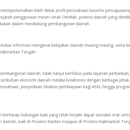
memperkenalkan lebih dekat profil perusahaan beserta pencapaiann
ejarah penggunaan mesin cetak Oeridab, potensi daerah yang dimilik
 dilakukan dalam mendukung pembangunan daerah.
ertukar informasi mengenai kebijakan daerah masing-masing, serta bi
Kalimantan Tengah.
embangunan daerah, tidak hanya berfokus pada layanan perbankan
rtumbuhan ekonomi daerah melalui kolaborasi dengan berbagai pihak.
perusahaan, penyediaan fasilitas pembiayaan bagi ASN, hingga progr
 berharap hubungan baik yang telah terjalin dapat semakin erat sert
 daerah, baik di Provinsi Banten maupun di Provinsi Kalimantan Ten