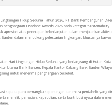
i Lingkungan Hidup Sedunia Tahun 2026, PT Bank Pembangunan Dae
h penghargaan Cisadane Awards 2026 pada kategori “Sustainability
k apresiasi atas penerapan keberlanjutan dalam menjalankan aktivit
k Banten dalam mendukung pelestarian lingkungan, khususnya kawa
atan Hari Lingkungan Hidup Sedunia yang berlangsung di Hutan Kota
rektur Utama Bank Banten, Kepala Kantor Cabang Bank Banten Wilay
ngsung untuk menerima penghargaan tersebut.
si kepada para pemangku kepentingan dan mitra pentahelix yang din
serta memiliki perhatian, kepedulian, serta kontribusi nyata dalam me
adane.