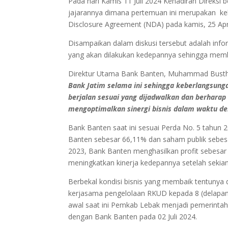
Pada hari Kamis 11 Juli 2024 Kehadiran Direksi 
jajarannya dimana pertemuan ini merupakan ke
Disclosure Agreement (NDA) pada kamis, 25 April 
Disampaikan dalam diskusi tersebut adalah info
yang akan dilakukan kedepannya sehingga memb
Direktur Utama Bank Banten, Muhammad Bust
Bank Jatim selama ini sehingga keberlangsun
berjalan sesuai yang dijadwalkan dan berhara
mengoptimalkan sinergi bisnis dalam waktu dek
Bank Banten saat ini sesuai Perda No. 5 tahun
Banten sebesar 66,11% dan saham publik sebesa
2023, Bank Banten menghasilkan profit sebesar 2
meningkatkan kinerja kedepannya setelah sekia
Berbekal kondisi bisnis yang membaik tentunya
kerjasama pengelolaan RKUD kepada 8 (delapan
awal saat ini Pemkab Lebak menjadi pemerintah
dengan Bank Banten pada 02 Juli 2024.