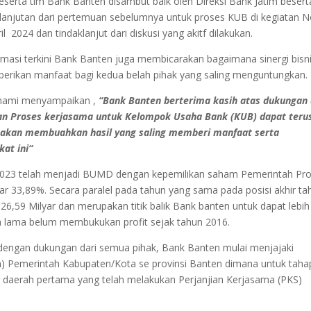
beserta tim Bank Banten disambut baik oleh Direksi Bank Jatim besert
lanjutan dari pertemuan sebelumnya untuk proses KUB di kegiatan 
2024 dan tindaklanjut dari diskusi yang akitf dilakukan.
rmasi terkini Bank Banten juga membicarakan bagaimana sinergi bisn
erikan manfaat bagi kedua belah pihak yang saling menguntungkan.
hami menyampaikan ,
“Bank Banten berterima kasih atas dukungan 
gan Proses kerjasama untuk Kelompok Usaha Bank (KUB) dapat teru
p akan membuahkan hasil yang saling memberi manfaat serta
at ini“
 2023 telah menjadi BUMD dengan kepemilikan saham Pemerintah Pro
r 33,89%. Secara paralel pada tahun yang sama pada posisi akhir ta
6,59 Milyar dan merupakan titik balik Bank banten untuk dapat lebih
n lama belum membukukan profit sejak tahun 2016.
 dengan dukungan dari semua pihak, Bank Banten mulai menjajaki
) Pemerintah Kabupaten/Kota se provinsi Banten dimana untuk tah
 daerah pertama yang telah melakukan Perjanjian Kerjasama (PKS)