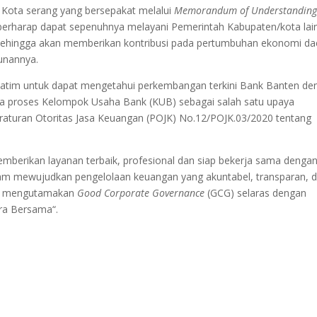
 Kota serang yang bersepakat melalui
Memorandum of Understandin
 berharap dapat sepenuhnya melayani Pemerintah Kabupaten/kota lai
ehingga akan memberikan kontribusi pada pertumbuhan ekonomi da
runannya.
 Jatim untuk dapat mengetahui perkembangan terkini Bank Banten de
a proses Kelompok Usaha Bank (KUB) sebagai salah satu upaya
aturan Otoritas Jasa Keuangan (POJK) No.12/POJK.03/2020 tentang
mberikan layanan terbaik, profesional dan siap bekerja sama denga
lam mewujudkan pengelolaan keuangan yang akuntabel, transparan, 
rta mengutamakan
Good Corporate Governance
(GCG) selaras dengan
era Bersama“.