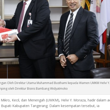
bungan Oleh Direktur Utama Muhammad Busthami kepada Wamen UMKM Helvi Y.
mping oleh Direktur Bisnis Bambang Widyatmoko
 Mikro, Kecil, dan Menengah (UMKM), Helvi Y. Moraza, hadir dalam a
il Bupati Kabupaten Tangerang. Dalam kesempatan tersebut, ia