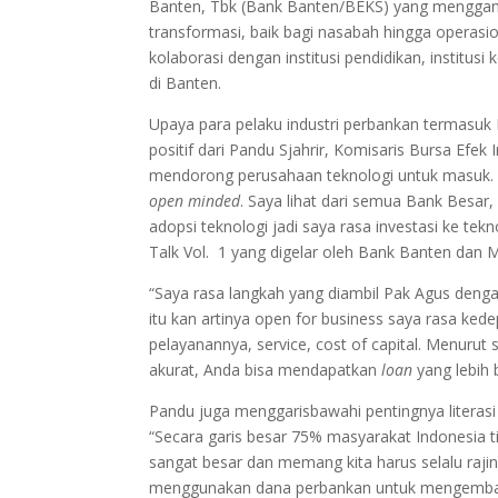
Banten, Tbk (Bank Banten/BEKS) yang menggan
transformasi, baik bagi nasabah hingga operas
kolaborasi dengan institusi pendidikan, institu
di Banten.
Upaya para pelaku industri perbankan termasuk
positif dari Pandu Sjahrir, Komisaris Bursa Efek
mendorong perusahaan teknologi untuk masuk. M
open minded
. Saya lihat dari semua Bank Besa
adopsi teknologi jadi saya rasa investasi ke tek
Talk Vol. 1 yang digelar oleh Bank Banten dan M
“Saya rasa langkah yang diambil Pak Agus deng
itu kan artinya open for business saya rasa ke
pelayanannya, service, cost of capital. Menuru
akurat, Anda bisa mendapatkan
loan
yang lebih 
Pandu juga menggarisbawahi pentingnya literasi 
“Secara garis besar 75% masyarakat Indonesia t
sangat besar dan memang kita harus selalu raji
menggunakan dana perbankan untuk mengemba