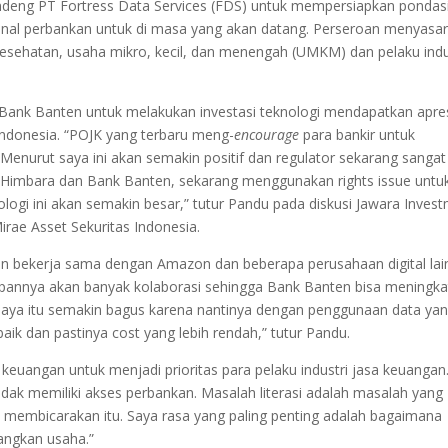
deng PT Fortress Data Services (FDS) untuk mempersiapkan pondas
ional perbankan untuk di masa yang akan datang. Perseroan menyasa
si kesehatan, usaha mikro, kecil, dan menengah (UMKM) dan pelaku indu
 Bank Banten untuk melakukan investasi teknologi mendapatkan apres
 Indonesia. “POJK yang terbaru meng-
encourage
para bankir untuk
enurut saya ini akan semakin positif dan regulator sekarang sangat
r, Himbara dan Bank Banten, sekarang menggunakan rights issue untu
nologi ini akan semakin besar,” tutur Pandu pada diskusi Jawara Inves
irae Asset Sekuritas Indonesia.
an bekerja sama dengan Amazon dan beberapa perusahaan digital lai
depannya akan banyak kolaborasi sehingga Bank Banten bisa meningka
t saya itu semakin bagus karena nantinya dengan penggunaan data ya
baik dan pastinya cost yang lebih rendah,” tutur Pandu.
keuangan untuk menjadi prioritas para pelaku industri jasa keuangan
idak memiliki akses perbankan. Masalah literasi adalah masalah yang
n membicarakan itu. Saya rasa yang paling penting adalah bagaimana
ngkan usaha.”