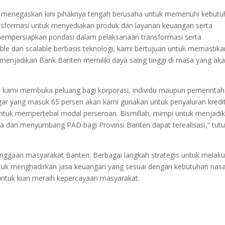
, menegaskan kini pihaknya tengah berusaha untuk memenuhi kebut
ansformasi untuk menyediakan produk dan layanan keuangan serta
empersiapkan pondasi dalam pelaksanaan transformasi serta
ible dan scalable berbasis teknologi, kami bertujuan untuk memastika
n menjadikan Bank Banten memiliki daya saing tinggi di masa yang ak
 kami membuka peluang bagi korporasi, individu maupun pemerintah
ar yang masuk 65 persen akan kami gunakan untuk penyaluran kredit
 untuk mempertebal modal perseroan. Bismillah, mimpi untuk menjadi
 dan menyumbang PAD bagi Provinsi Banten dapat terealisasi,” tutu
nggaan masyarakat Banten. Berbagai langkah strategis untuk melak
 untuk menghadirkan jasa keuangan yang sesuai dengan kebutuhan nas
untuk kian meraih kepercayaan masyarakat.