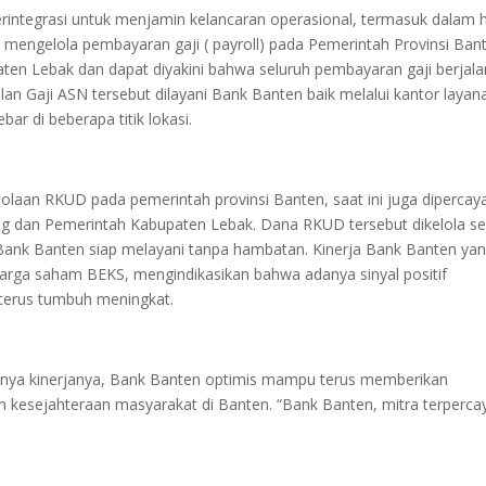
rintegrasi untuk menjamin kelancaran operasional, termasuk dalam h
 mengelola pembayaran gaji ( payroll) pada Pemerintah Provinsi Ban
en Lebak dan dapat diyakini bahwa seluruh pembayaran gaji berjala
an Gaji ASN tersebut dilayani Bank Banten baik melalui kantor layan
ar di beberapa titik lokasi.
aan RKUD pada pemerintah provinsi Banten, saat ini juga dipercay
g dan Pemerintah Kabupaten Lebak. Dana RKUD tersebut dikelola s
 Bank Banten siap melayani tanpa hambatan. Kinerja Bank Banten ya
harga saham BEKS, mengindikasikan bahwa adanya sinyal positif
 terus tumbuh meningkat.
lnya kinerjanya, Bank Banten optimis mampu terus memberikan
 kesejahteraan masyarakat di Banten. “Bank Banten, mitra terperca