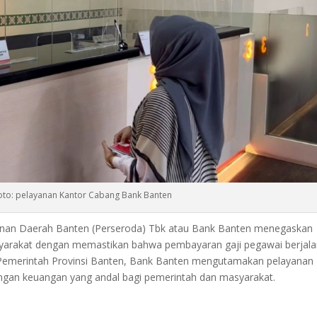
oto: pelayanan Kantor Cabang Bank Banten
nan Daerah Banten (Perseroda) Tbk atau Bank Banten menegaskan
arakat dengan memastikan bahwa pembayaran gaji pegawai berjal
k Pemerintah Provinsi Banten, Bank Banten mengutamakan pelayanan
ngan keuangan yang andal bagi pemerintah dan masyarakat.