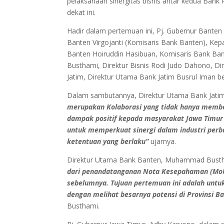
pelaksanaan sinergitas bisnis antar kedua Ba
dekat ini.
Hadir dalam pertemuan ini, Pj. Gubernur Banten
Banten Virgojanti (Komisaris Bank Banten), Ke
Banten Hoiruddin Hasibuan, Komisaris Bank Ba
Busthami, Direktur Bisnis Rodi Judo Dahono, 
Jatim, Direktur Utama Bank Jatim Busrul Iman be
Dalam sambutannya, Direktur Utama Bank Jati
merupakan Kolaborasi yang tidak hanya memb
dampak positif kepada masyarakat Jawa Timur d
untuk memperkuat sinergi dalam industri per
ketentuan yang berlaku”
ujarnya.
Direktur Utama Bank Banten, Muhammad Bus
dari penandatanganan Nota Kesepahaman (MoU)
sebelumnya. Tujuan pertemuan ini adalah untuk
dengan melihat besarnya potensi di Provinsi B
Busthami.