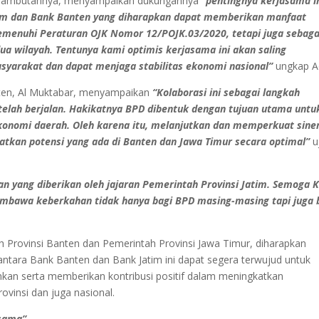
m sambutannya, menyampaikan dukungannya
“pentingnya kerjasama i
atim dan Bank Banten yang diharapkan dapat memberikan manfaat
memenuhi Peraturan OJK Nomor 12/POJK.03/2020, tetapi juga sebaga
 wilayah. Tentunya kami optimis kerjasama ini akan saling
arakat dan dapat menjaga stabilitas ekonomi nasional”
ungkap A
ten, Al Muktabar, menyampaikan
“Kolaborasi ini sebagai langkah
telah berjalan. Hakikatnya BPD dibentuk dengan tujuan utama untu
ekonomi daerah. Oleh karena itu, melanjutkan dan memperkuat sine
atkan potensi yang ada di Banten dan Jawa Timur secara optimal”
u
 yang diberikan oleh jajaran Pemerintah Provinsi Jatim. Semoga 
embawa keberkahan tidak hanya bagi BPD masing-masing tapi juga 
Provinsi Banten dan Pemerintah Provinsi Jawa Timur, diharapkan
 antara Bank Banten dan Bank Jatim ini dapat segera terwujud untuk
nkan serta memberikan kontribusi positif dalam meningkatkan
ovinsi dan juga nasional.
rsama”