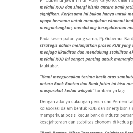
Pj. Gubernur Jawa Timur, Adhy Karyono, dala
melalui KUB dan sinergi bisnis antara Bank J
signifikan. Kerjasama ini bukan hanya untuk 
upaya bersama untuk memajukan ekonomi kedua
menguntungkan, mendukung kesejahteraan masy
Pada kesempatan yang sama, Pj. Gubernur Ban
strategis dalam melanjutkan proses KUB yang 
menjaga likuiditas dan mendukung stabilitas 
melalui KUB ini sangat penting untuk memanfa
Muktabar.
“Kami mengucapkan terima kasih atas sambutan
antara Bank Banten dan Bank Jatim ini bisa m
masyarakat kedua wilayah”
tambahnya lagi.
Dengan adanya dukungan penuh dari Pemerintah 
kolaborasi dalam bentuk KUB dan sinergi bisnis
memperkuat posisi kedua bank di industri perba
kesejahteraan dan stabilitas ekonomi di kedua pr
“Bank Banten, Mitra Terpercaya, Sejahtera Be