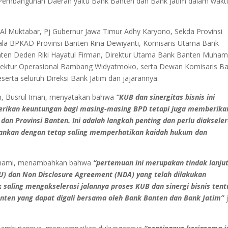
nk Pembangunan Daerah yaitu Bank Banten dan Bank Jatim dalam wakt
 Al Muktabar, Pj Gubernur Jawa Timur Adhy Karyono, Sekda Provinsi
pala BPKAD Provinsi Banten Rina Dewiyanti, Komisaris Utama Bank
nten Deden Riki Hayatul Firman, Direktur Utama Bank Banten Muh
Direktur Operasional Bambang Widyatmoko, serta Dewan Komisaris B
serta seluruh Direksi Bank Jatim dan jajarannya.
m, Busrul Iman, menyatakan bahwa
“KUB dan sinergitas bisnis ini
erikan keuntungan bagi masing-masing BPD tetapi juga memberika
an Provinsi Banten. Ini adalah langkah penting dan perlu diakseler
bankan dengan tetap saling memperhatikan kaidah hukum dan
thami, menambahkan bahwa
“pertemuan ini merupakan tindak lanju
 dan Non Disclosure Agreement (NDA) yang telah dilakukan
 saling mengakselerasi jalannya proses KUB dan sinergi bisnis ten
anten yang dapat digali bersama oleh Bank Banten dan Bank Jatim”
j