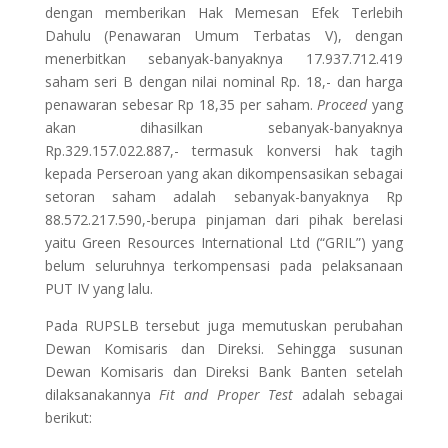
dengan memberikan Hak Memesan Efek Terlebih
Dahulu (Penawaran Umum Terbatas V), dengan
menerbitkan sebanyak-banyaknya 17.937.712.419
saham seri B dengan nilai nominal Rp. 18,- dan harga
penawaran sebesar Rp 18,35 per saham.
Proceed
yang
akan dihasilkan sebanyak-banyaknya
Rp.329.157.022.887,- termasuk konversi hak tagih
kepada Perseroan yang akan dikompensasikan sebagai
setoran saham adalah sebanyak-banyaknya Rp
88.572.217.590,-berupa pinjaman dari pihak berelasi
yaitu Green Resources International Ltd (“GRIL”) yang
belum seluruhnya terkompensasi pada pelaksanaan
PUT IV yang lalu.
Pada RUPSLB tersebut juga memutuskan perubahan
Dewan Komisaris dan Direksi. Sehingga susunan
Dewan Komisaris dan Direksi Bank Banten setelah
dilaksanakannya
Fit and Proper Test
adalah sebagai
berikut: