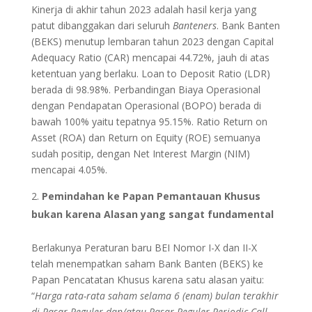
Kinerja di akhir tahun 2023 adalah hasil kerja yang
patut dibanggakan dari seluruh
Banteners
. Bank Banten
(BEKS) menutup lembaran tahun 2023 dengan Capital
Adequacy Ratio (CAR) mencapai 44.72%, jauh di atas
ketentuan yang berlaku. Loan to Deposit Ratio (LDR)
berada di 98.98%. Perbandingan Biaya Operasional
dengan Pendapatan Operasional (BOPO) berada di
bawah 100% yaitu tepatnya 95.15%. Ratio Return on
Asset (ROA) dan Return on Equity (ROE) semuanya
sudah positip, dengan Net Interest Margin (NIM)
mencapai 4.05%.
Pemindahan ke Papan Pemantauan Khusus
bukan karena Alasan yang sangat fundamental
Berlakunya Peraturan baru BEI Nomor I-X dan II-X
telah menempatkan saham Bank Banten (BEKS) ke
Papan Pencatatan Khusus karena satu alasan yaitu:
“
Harga rata-rata saham selama 6 (enam) bulan terakhir
di Pasar Reguler dan/atau Pasar Reguler Periodic Call