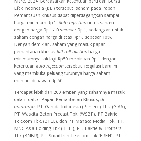
Maret 2024. Berdasarkan ketentuan baru dari Bursa
Efek Indonesia (BEI) tersebut, saham pada Papan
Pemantauan Khusus dapat diperdagangkan sampai
harga minimum Rp.1.
Auto rejection
untuk saham
dengan harga Rp.1-10 sebesar Rp.1, sedangkan untuk
saham dengan harga di atas Rp10 sebesar 10%.
Dengan demikian, saham yang masuk papan
pemantauan khusus
full call auction
harga
minimumnya tak lagi Rp50 melainkan Rp.1 dengan
ketentuan
auto rejection
tersebut. Regulasi baru ini
yang membuka peluang turunnya harga saham
menjadi di bawah Rp.50,-
Terdapat lebih dari 200 emiten yang sahamnya masuk
dalam daftar Papan Pemantauan Khusus,
di
antaranya:
PT. Garuda Indonesia (Persero) Tbk. (GIAA),
PT. Waskita Beton Precast Tbk. (WSBP), PT Bakrie
Telecom Tbk. (BTEL), dan PT Mahaka Media Tbk., PT.
MNC Asia Holding Tbk (BHIT), PT. Bakrie & Brothers
Tbk (BNBR), PT. Smartfren Telecom Tbk (FREN), PT