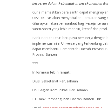
berperan dalam kebangkitan perekonomian Ban
Guna memastikan para santri dapat mengimpleme
UPZ-YKPBB akan menyediakan Peralatan yang di
diharapkan akan bermanfaat bagi kesejahtera
santri-santri yang lebih mandiri, kreatif dan produ
Bank Banten terus berupaya bersinergi dengan
implementasi nilai Universe yang terkandung d
dapat membantu Pemerintah Daerah Provinsi Ba
Provinsi Banten.
***
Informasi lebih lanjut:
Divisi Sekretariat Perusahaan
Up. Bagian Komunikasi Perusahaan
PT Bank Pembangunan Daerah Banten Tbk
Email:
corporate.secretary@bankbanten.co.id