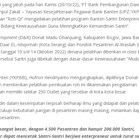
i yang jatuh pada hari Kamis (20/10/22), PT Bank Pembangunan Dae
umpul Zakat – Yayasan Kesejahteraan Pegawai Bank Banten (UPZ-YK
n “Roti-Qi” mengadakan pelatihan program Banten Santri Enterpren
dang Kewirausahaan Guna Meningkatkan Kemandirian Santri”.
velopment
(D&R) Donat Madu Cihanjuang, Kabupaten Bogor, Jawa Bar
 Daar EL-Istiqomah (Kota Serang) dan Pondok Pesantren Al-Wasilah (
k tanggal 10 s/d 14 Oktober 2022) dimana pelatihan diberikan
in class
b
ersebut Santri juga dibekali dengan dasar-dasar Kewirausahaan “Muda
ten (YKPBB), Hufron Hendriyanto mengungkapkan, dipilihnya Donat
m memberikan pelatihan pembuatan roti ini dikarenakan pengalaman
 memiliki sekitar 250 Outlet yang tersebar di kota-kota besar.
in dalam kesempatan terpisah berharap ilmu yang didapat dari pelat
ukupi kebutuhan pangan di pesantren masing-masing, melainkan da
pesantren.
 sangat besar, dengan 4.500 Pesantren dan hampir 200.000 Santri,
 dapat mencetak Santri-Santri berjiwa enterpreneur untuk turut s