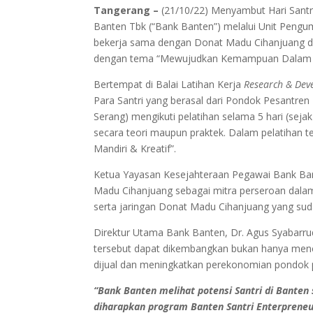
Tangerang –
(21/10/22) Menyambut Hari Santr
Banten Tbk (“Bank Banten”) melalui Unit Peng
bekerja sama dengan Donat Madu Cihanjuang da
dengan tema “Mewujudkan Kemampuan Dalam Bi
Bertempat di Balai Latihan Kerja
Research & De
Para Santri yang berasal dari Pondok Pesantren
Serang) mengikuti pelatihan selama 5 hari (seja
secara teori maupun praktek. Dalam pelatihan t
Mandiri & Kreatif”.
Ketua Yayasan Kesejahteraan Pegawai Bank Ban
Madu Cihanjuang sebagai mitra perseroan dala
serta jaringan Donat Madu Cihanjuang yang sudah
Direktur Utama Bank Banten, Dr. Agus Syabarrud
tersebut dapat dikembangkan bukan hanya menc
dijual dan meningkatkan perekonomian pondok 
“Bank Banten melihat potensi Santri di Banten
diharapkan program Banten Santri Enterpreneur