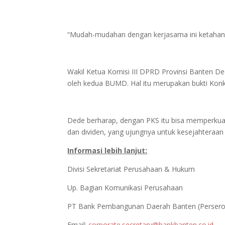
“Mudah-mudahan dengan kerjasama ini ketahanan
Wakil Ketua Komisi III DPRD Provinsi Banten 
oleh kedua BUMD. Hal itu merupakan bukti Kon
Dede berharap, dengan PKS itu bisa memperkuat si
dan dividen, yang ujungnya untuk kesejahteraa
Informasi lebih lanjut:
Divisi Sekretariat Perusahaan & Hukum
Up. Bagian Komunikasi Perusahaan
PT Bank Pembangunan Daerah Banten (Persero
Email:
corporate.secretary@bankbanten.co.id