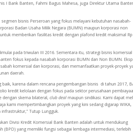
nis I Bank Banten, Fahmi Bagus Mahesa, juga Direktur Utama Bante
n segmen bisnis Perseroan yang fokus melayani kebutuhan nasabah-
 korporasi Badan Usaha Milik Negara (BUMN) maupun korporasi non
ntuk memberikan fasilitas kredit dengan plafond kredit maksimal Rp
ulai pada triwulan III 2016. Sementara itu, strategi bisnis komersial
Banten fokus kepada nasabah korporasi BUMN dan Non BUMN. Eksp
nasabah komersial dan korporasi, dan memanfaatkan proyek-proyek y
unan daerah.
ng baik, karena dalam rencana pengembangan bisnis di tahun 2017, B
io kredit kelolaan dengan fokus pada sektor perusahaan pembiayaa
dengan skema bilateral,
club deal
maupun sindikasi. Kami dapat mel
 saja kami mempertimbangkan proyek yang kini sedang digarap WIKA,
infrastruktur,” Tutup Lungguk.
an Divisi Kredit Komersial Bank Banten adalah untuk mendukung
(BPD) yang memiliki fungsi sebagai lembaga intermediasi, terlebih