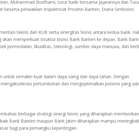
anten, Muhammad Busthami, turut hadir bersama jajarannya dan Turu
i beserta perwakilan Inspektorat Provinsi Banten, Diana Simbolon.
tasi teknis dari KUB serta sinergitas bisnis antara kedua bank. Hal 
g akan memperkuat struktur bisnis Bank Banten ke depan. Bank Ban
spek permodalan, likuiditas, teknologi, sumber daya manusia, dan ber
en untuk semakin kuat dalam daya saing dan daya tahan. Dengan
at mengakselerasi pertumbuhan dan mengoptimalkan potensi yang ada
mbahas berbagai strategi sinergi bisnis yang diharapkan memberikan 
i, baik Bank Banten maupun Bank Jatim diharapkan mampu meningka
 besar bagi para pemangku kepentingan.