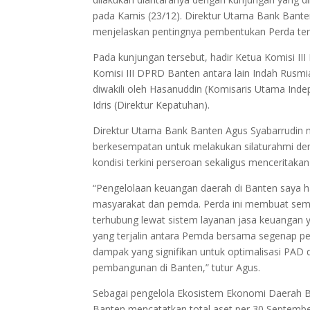
pada Kamis (23/12). Direktur Utama Bank Ban
menjelaskan pentingnya pembentukan Perda ter
Pada kunjungan tersebut, hadir Ketua Komisi I
Komisi III DPRD Banten antara lain Indah Rusmia
diwakili oleh Hasanuddin (Komisaris Utama Ind
Idris (Direktur Kepatuhan).
Direktur Utama Bank Banten Agus Syabarrudin m
berkesempatan untuk melakukan silaturahmi den
kondisi terkini perseroan sekaligus menceritaka
“Pengelolaan keuangan daerah di Banten saya
masyarakat dan pemda. Perda ini membuat semua
terhubung lewat sistem layanan jasa keuangan 
yang terjalin antara Pemda bersama segenap pe
dampak yang signifikan untuk optimalisasi PAD
pembangunan di Banten,” tutur Agus.
Sebagai pengelola Ekosistem Ekonomi Daerah B
Banten mencatatkan total aset per 30 September