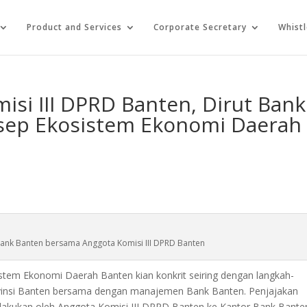
Product and Services
Corporate Secretary
Whist
si III DPRD Banten, Dirut Bank
sep Ekosistem Ekonomi Daerah
Bank Banten bersama Anggota Komisi III DPRD Banten
tem Ekonomi Daerah Banten kian konkrit seiring dengan langkah-
ovinsi Banten bersama dengan manajemen Bank Banten. Penjajakan
ilakukan oleh Anggota Komisi III DPRD Banten ke Kantor Bank Bante