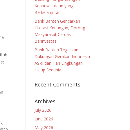
Kepariwisataan yang
Berkelanjutan
Bank Banten Gencarkan
Literasi Keuangan, Dorong
n
Masyarakat Cerdas
mal
Berinvestasi
Bank Banten Tegaskan
llah
Dukungan Gerakan Indonesia
ng
ASRI dan Hari Lingkungan
Hidup Sedunia
Recent Comments
t
en
Archives
July 2026
June 2026
nk
May 2026
 2020