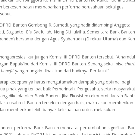
ten berkesempatan memaparkan performa perusahaan sekaligus
sebut.
II DPRD Banten Gembong R. Sumedi, yang hadir didampingi Anggota
ti, Sugianto, Efu Saefullah, Neng Siti Julaiha. Sementara Bank Bante
ependen) bersama dengan Agus Syabarrudin (Direktur Utama) dan Ke
engapresiasi kunjungan Komisi III DPRD Banten tersebut. “Alhamduli
gan Bapak/Ibu dari Komisi III DPRD Banten. Senang sekali bisa
shari
n
benefit
yang mungkin dihasilkan dari hadirnya Perda ini.”
 harap kedepannya harus mengutamakan dampak yang optimal bagi
 pihak yang terlibat baik Pemerintah, Pengusaha, serta masyaraka
yang dikelola oleh Bank Banten. Jika Ekosistem ekonomi daerah Bant
laku usaha di Banten terkelola dengan baik, maka akan memberikan
 dan memberikan lebih banyak keleluasaan untuk melakukan
anten, performa Bank Banten mencatat pertumbuhan signifikan. Ba
 2021 sebesar Rp7,21 triliun, meningkat dari posisi akhir Desember