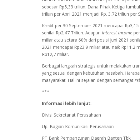
sebesar Rp5,33 triliun. Dana Pihak Ketiga tumbuh
triliun per April 2021 menjadi Rp. 3,72 triliun p
Kredit per 30 September 2021 mencapai Rp3,15 Tr
senilai Rp2,47 Triliun. Adapun
interest income
per
miliar atau setara 60% dari posisi Juni 2021 seni
2021 mencapai Rp23,9 miliar atau naik Rp11,2 mi
Rp12,7 miliar.
Berbagai langkah strategis untuk melakukan tr
yang sesuai dengan kebutuhan nasabah. Harapan
masyarakat. Hal ini sejalan dengan semangat
re
***
Informasi lebih lanjut:
Divisi Sekretariat Perusahaan
Up. Bagian Komunikasi Perusahaan
PT Bank Pembangunan Daerah Banten Tbk