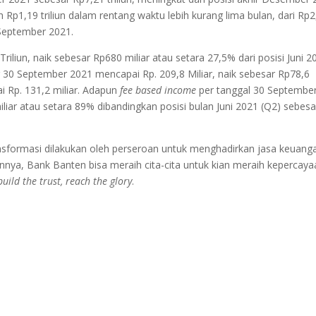
 Rp1,19 triliun dalam rentang waktu lebih kurang lima bulan, dari Rp2
er September 2021.
iliun, naik sebesar Rp680 miliar atau setara 27,5% dari posisi Juni 2
 30 September 2021 mencapai Rp. 209,8 Miliar, naik sebesar Rp78,6
lai Rp. 131,2 miliar. Adapun
fee based income
per tanggal 30 Septembe
liar atau setara 89% dibandingkan posisi bulan Juni 2021 (Q2) sebesa
ansformasi dilakukan oleh perseroan untuk menghadirkan jasa keuang
nya, Bank Banten bisa meraih cita-cita untuk kian meraih kepercaya
build the trust, reach the glory
.