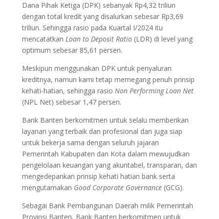
Dana Pihak Ketiga (DPK) sebanyak Rp4,32 triliun
dengan total kredit yang disalurkan sebesar Rp3,69
triliun. Sehingga rasio pada Kuartal I/2024 itu
mencatatkan
Loan to Deposit Ratio
(LDR) di level yang
optimum sebesar 85,61 persen.
Meskipun menggunakan DPK untuk penyaluran
kreditnya, namun kami tetap memegang penuh prinsip
kehati-hatian, sehingga rasio
Non Performing Loan Net
(NPL Net) sebesar 1,47 persen.
Bank Banten berkomitmen untuk selalu memberikan
layanan yang terbaik dan profesional dan juga siap
untuk bekerja sama dengan seluruh jajaran
Pemerintah Kabupaten dan Kota dalam mewujudkan
pengelolaan keuangan yang akuntabel, transparan, dan
mengedepankan prinsip kehati hatian bank serta
mengutamakan
Good Corporate Governance
(GCG).
Sebagai Bank Pembangunan Daerah milik Pemerintah
Provinsi Banten, Bank Banten berkomitmen untuk