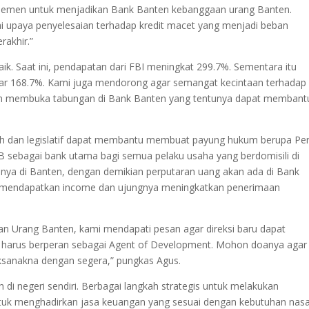
jemen untuk menjadikan Bank Banten kebanggaan urang Banten.
i upaya penyelesaian terhadap kredit macet yang menjadi beban
rakhir.”
ik. Saat ini, pendapatan dari FBI meningkat 299.7%. Sementara itu
ar 168.7%. Kami juga mendorong agar semangat kecintaan terhadap
gan membuka tabungan di Bank Banten yang tentunya dapat membant
ah dan legislatif dapat membantu membuat payung hukum berupa Pe
 sebagai bank utama bagi semua pelaku usaha yang berdomisili di
nya di Banten, dengan demikian perputaran uang akan ada di Bank
k mendapatkan income dan ujungnya meningkatkan penerimaan
n Urang Banten, kami mendapati pesan agar direksi baru dapat
ga harus berperan sebagai Agent of Development. Mohon doanya agar
sanakna dengan segera,” pungkas Agus.
di negeri sendiri. Berbagai langkah strategis untuk melakukan
 untuk menghadirkan jasa keuangan yang sesuai dengan kebutuhan nas