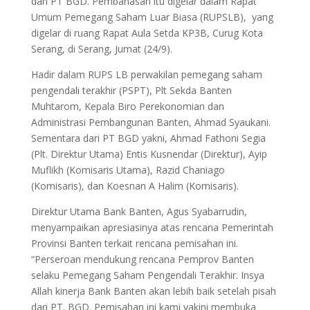
dan PT BGD. Pembahasan itu digelar dalam Rapat
Umum Pemegang Saham Luar Biasa (RUPSLB), yang
digelar di ruang Rapat Aula Setda KP3B, Curug Kota
Serang, di Serang, Jumat (24/9).
Hadir dalam RUPS LB perwakilan pemegang saham
pengendali terakhir (PSPT), Plt Sekda Banten
Muhtarom, Kepala Biro Perekonomian dan
Administrasi Pembangunan Banten, Ahmad Syaukani.
Sementara dari PT BGD yakni, Ahmad Fathoni Segia
(Plt. Direktur Utama) Entis Kusnendar (Direktur), Ayip
Muflikh (Komisaris Utama), Razid Chaniago
(Komisaris), dan Koesnan A Halim (Komisaris).
Direktur Utama Bank Banten, Agus Syabarrudin,
menyampaikan apresiasinya atas rencana Pemerintah
Provinsi Banten terkait rencana pemisahan ini.
“Perseroan mendukung rencana Pemprov Banten
selaku Pemegang Saham Pengendali Terakhir. Insya
Allah kinerja Bank Banten akan lebih baik setelah pisah
dari PT. BGD. Pemisahan ini kami yakini membuka