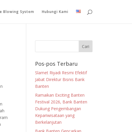
le Blowing System
Hubungi Kami
Pos-pos Terbaru
Slamet Riyadi Resmi Efektif
Jabat Direktur Bisnis Bank
an
Banten
Ramaikan Exciting Banten
Festival 2026, Bank Banten
an
Dukung Pengembangan
iah
Kepariwisataan yang
gram
Berkelanjutan
h
Bank Banten Gencarkan