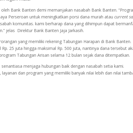
kan oleh Bank Banten demi memanjakan nasabah Bank Banten. “Progr
paya Perseroan untuk meningkatkan porsi dana murah atau
current s
sabah komunitas. kami berharap dana yang dihimpun dapat bermanf
” jelas Direktur Bank Banten Jaja Jarkasih.
rorangan yang memiliki rekening Tabungan Harapan di Bank Banten.
p. 25 juta hingga maksimal Rp. 500 juta, nantinya dana tersebut a
 program Tabungan Arisan selama 12 bulan sejak dana ditempatkan.
 senantiasa menjaga hubungan baik dengan nasabah setia kami.
, layanan dan program yang memiliki banyak nilai lebih dan nilai tamb