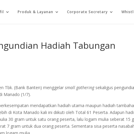
fil
Produk & Layanan
Corporate Secretary
Whist
engundian Hadiah Tabungan
n Tbk. (Bank Banten) menggelar
small gathering
sekaligus pengundi
di Manado (1/7).
h berkesempatan mendapatkan hadiah utama maupun hadiah tambah
ih di Kota Manado kali ini diikuti oleh Total 61 Peserta. Adapun had
ulia 30 gram untuk satu orang peserta, lalu logam mulia seberat 15 
erat 7 gram untuk dua orang peserta. Sementara sisa peserta nasaba
am logam mulia.