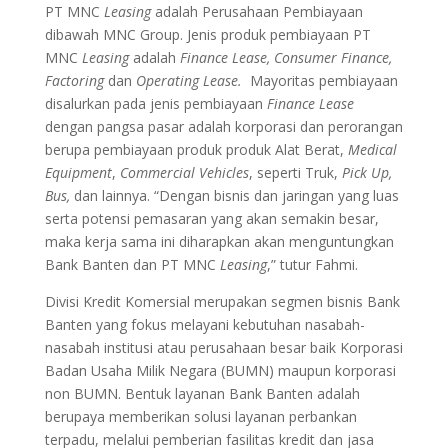
PT MNC
Leasing
adalah Perusahaan Pembiayaan
dibawah MNC Group. Jenis produk pembiayaan PT
MNC
Leasing
adalah
Finance Lease, Consumer Finance,
Factoring
dan
Operating Lease.
Mayoritas pembiayaan
disalurkan pada jenis pembiayaan
Finance Lease
dengan pangsa pasar adalah korporasi dan perorangan
berupa pembiayaan produk produk Alat Berat,
Medical
Equipment
,
Commercial Vehicles
, seperti Truk,
Pick Up,
Bus,
dan lainnya. “Dengan bisnis dan jaringan yang luas
serta potensi pemasaran yang akan semakin besar,
maka kerja sama ini diharapkan akan menguntungkan
Bank Banten dan PT MNC
Leasing
,” tutur Fahmi.
Divisi Kredit Komersial merupakan segmen bisnis Bank
Banten yang fokus melayani kebutuhan nasabah-
nasabah institusi atau perusahaan besar baik Korporasi
Badan Usaha Milik Negara (BUMN) maupun korporasi
non BUMN. Bentuk layanan Bank Banten adalah
berupaya memberikan solusi layanan perbankan
terpadu, melalui pemberian fasilitas kredit dan jasa