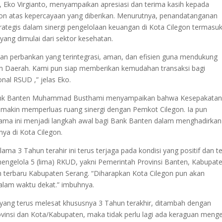
 Eko Virgianto, menyampaikan apresiasi dan terima kasih kepada
gon atas kepercayaan yang diberikan. Menurutnya, penandatanganan
ategis dalam sinergi pengelolaan keuangan di Kota Cilegon termasu
yang dimulai dari sektor kesehatan.
n perbankan yang terintegrasi, aman, dan efisien guna mendukung
an Daerah. Kami pun siap memberikan kemudahan transaksi bagi
nal RSUD ,” jelas Eko.
 Bank Banten Muhammad Busthami menyampaikan bahwa Kesepakatan 
emakin memperluas ruang sinergi dengan Pemkot Cilegon. Ia pun
ma ini menjadi langkah awal bagi Bank Banten dalam menghadirkan
ya di Kota Cilegon.
a 3 Tahun terahir ini terus terjaga pada kondisi yang positif dan t
mengelola 5 (lima) RKUD, yakni Pemerintah Provinsi Banten, Kabupat
 terbaru Kabupaten Serang. “Diharapkan Kota Cilegon pun akan
lam waktu dekat.” imbuhnya.
n yang terus melesat khususnya 3 Tahun terakhir, ditambah dengan
insi dan Kota/Kabupaten, maka tidak perlu lagi ada keraguan meng