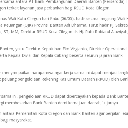
an Bersama antara PT Bank Pembangunan Daerah Banten (Perseroda) 
on terkait layanan jasa perbankan bagi RSUD Kota Cilegon.
as Wali Kota Cilegon hari Rabu (06/05), hadir secara langsung Wali 
a Keuangan (OJK) Provinsi Banten Adi Dharma. Turut hadir Pj. Sekret
, ST, MM, Direktur RSUD Kota Cilegon dr. Hj. Ratu Robiatul Alawiyah
anten, yaitu Direktur Kepatuhan Eko Virgianto, Direktur Operasional
serta Kepala Divisi dan Kepala Cabang beserta seluruh jajaran Bank
r menyampaikan harapannya agar kerja sama ini dapat menjadi lang
asuk peluang pengelolaan Rekening Kas Umum Daerah (RKUD) oleh Ban
sama ini, pengelolaan RKUD dapat dipercayakan kepada Bank Bante
ergi membesarkan Bank Banten demi kemajuan daerah,” ujarnya.
n antara Pemerintah Kota Cilegon dan Bank Banten agar berjalan leb
 bagi masyarakat.