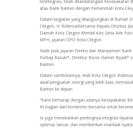
terintegrasi, telah ditandatangani Kesepakat
atau Bank Banten dengan Pemerintah Kota Cileg
Dalam kegiatan yang dilangsungkan di Rumah Din
Cilegon, H. Robinsarbersama Kepala Otoritas Jas
Daerah Kota Cilegon Ahmad Aziz Setia Ade Putra
MPH, jajaran OPD Kota Cilegon.
Hadir pula jajaran Direksi dan Manajemen Bank B
Purbaji Basuki*, Direktur Bisnis Slamet Riyadi* 
Banten.
Dalam sambutannya, Wali Kota Cilegon Robinsa
awal penguatan sinergi yang lebih luas, term
Banten ke depan.
“Kami berharap dengan adanya Kesepakatan Ber
Ini bagian dari komitmen bersama untuk bersin
Ia juga menekankan pentingnya integrasi layana
optimal, lancar, dan memberikan manfaat nyata