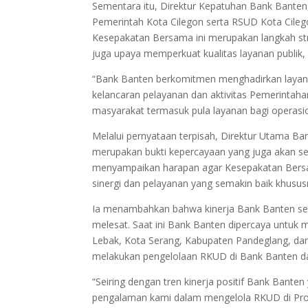
Sementara itu, Direktur Kepatuhan Bank Banten,
Pemerintah Kota Cilegon serta RSUD Kota Cile
Kesepakatan Bersama ini merupakan langkah str
juga upaya memperkuat kualitas layanan publik, 
“Bank Banten berkomitmen menghadirkan layana
kelancaran pelayanan dan aktivitas Pemerintah
masyarakat termasuk pula layanan bagi operasio
Melalui pernyataan terpisah, Direktur Utama
merupakan bukti kepercayaan yang juga akan s
menyampaikan harapan agar Kesepakatan Bersa
sinergi dan pelayanan yang semakin baik khususn
Ia menambahkan bahwa kinerja Bank Banten selam
melesat. Saat ini Bank Banten dipercaya untuk 
Lebak, Kota Serang, Kabupaten Pandeglang, dan
melakukan pengelolaan RKUD di Bank Banten da
“Seiring dengan tren kinerja positif Bank Bante
pengalaman kami dalam mengelola RKUD di Prov