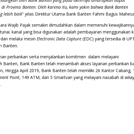
embangkan oleh Bank Banten yang pada akhirnya diharapkan dapat
di Provinsi Banten
.
Oleh karena itu, kami yakin bahwa Bank Banten
 lebih baik
” jelas Direktur Utama Bank Banten Fahmi Bagus Mahesa
para Wajib Pajak semakin dimudahkan dalam memenuhi kewajibanny
tunai. kanal yang bisa digunakan adalah pembayaran menggunakan k
 dan melalui mesin
Electronic Data Capture
(EDC) yang tersedia di UP
h Banten.
anan perbankan serta menjalankan komitmen dalam melayani
rah Banten, Bank Banten telah menambah akses layanan perbankan b
an, Hingga April 2019, Bank Banten telah memiliki 26 Kantor Cabang, 
ment Point
, 149 ATM, dan 5 Smartvan yang melayani nasabah di wila
.