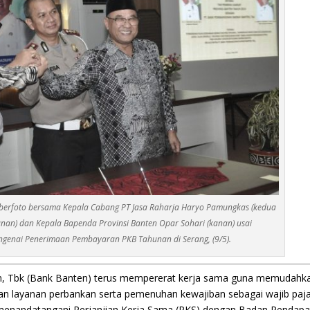
) berfoto bersama Kepala Cabang PT Jasa Raharja Haryo Pamungkas (kedua
anan) dan Kepala Bapenda Provinsi Banten Opar Sohari (kanan) usai
genai Penerimaan Pembayaran PKB Tahunan di Serang, (9/5).
, Tbk (Bank Banten) terus mempererat kerja sama guna memudahk
n layanan perbankan serta pemenuhan kewajiban sebagai wajib paj
menandatangani Perjanjian Kerja Sama (PKS) dengan Badan Pendap