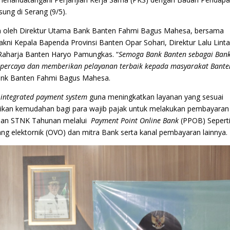
ung di Serang (9/5).
an oleh Direktur Utama Bank Banten Fahmi Bagus Mahesa, bersama
ni Kepala Bapenda Provinsi Banten Opar Sohari, Direktur Lalu Lint
Raharja Banten Haryo Pamungkas. “
Semoga Bank Banten sebagai Ban
erpercaya dan memberikan pelayanan terbaik kepada masyarakat Bante
Bank Banten Fahmi Bagus Mahesa.
n
integrated payment system
guna meningkatkan layanan yang sesuai
kan kemudahan bagi para wajib pajak untuk melakukan pembayaran
han STNK Tahunan melalui
Payment Point Online Bank
(PPOB) Sepert
ang elektornik (OVO) dan mitra Bank serta kanal pembayaran lainnya.