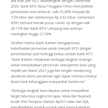
Jika Aset Juni 2021 dibandingkan dengan Desember
2020, Bank BPD Nusa Tenggara Timur mencatatkan
pertubuhan aset terbesar, naik 35,08% menjadi Rp
7,59 triliun dari sebelumnya Rp 5,62 triliun. Sementara
BEKS berhasil meraih posisi
runner up
dengan naik
28,11% dan Bank BPD Lampung nilai asetnya
meningkat hingga 27,39%.
Direktur Utama Bank Banten mengapresiasi
keberhasilan perseroan untuk menjadi BPD dengan
pertumbuhan aset tertinggi kedua setelah Bank NTT.
“Bank Banten melakukan berbagai langkah strategis
untuk menyehatkan perseroan. Manajemen baru yang
terpilih per Maret 2021 juga kini tengah mendorong
akselerasi bisnis perseroan agar dapat memacu kinerja
bisnis bank kebanggaan masyarakat Banten ini.”
“Berbagai langkah kami lakukan untuk menjadikan
target laba bisa segera tercapai. Mulai dari Buyback
kredit PNS Pemprov Banten Rp557 miliar dari BJB,
menghadirkan produk-produk yang memungkinkan