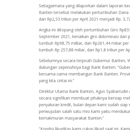
Sebagaimana yang dilaporkan dalam laporan ke
Banten tersebut melakukan pertumbuhan Dana Pih
dari Rp2,53 triliun per April 2021 menjadi Rp. 3,7
Angka ini ditopang oleh pertumbuhan Giro Rp833,4
September 2021, kenaikan giro didominasi dar
tumbuh Rp98,75 milliar, dari Rp261,44 miliar pe
tumbuh Rp 257,88 miliar, dari Rp1,8 triliun per 
Sebelumnya secara terpisah Gubernur Banten,
dukungan sepenuhnya bagi Bank Banten. “Guber
bersama-sama membangun Bank Banten. Provin
yang kita cintai ini.”
Direktur Utama Bank Banten, Agus Syabarrudin
secara signifikan membuat pihaknya bersiap mel
penyaluran kredit, bulan depan kami sudah siap
perwujudan salah satu misi kami yaitu mendu
kemakmuran masyarakat Banten.”
“Kondisi likuiditas kami cukup likuid saat ini