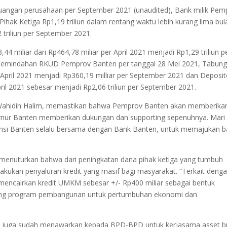
uangan perusahaan per September 2021 (unaudited), Bank milik Pem
ak Ketiga Rp1,19 triliun dalam rentang waktu lebih kurang lima bul
2 triliun per September 2021.
4 miliar dari Rp464,78 miliar per April 2021 menjadi Rp1,29 triliun p
i pemindahan RKUD Pemprov Banten per tanggal 28 Mei 2021, Tabun
r April 2021 menjadi Rp360,19 milliar per September 2021 dan Deposi
April 2021 sebesar menjadi Rp2,06 triliun per September 2021.
 Wahidin Halim, memastikan bahwa Pemprov Banten akan memberika
nur Banten memberikan dukungan dan supporting sepenuhnya. Mari 
si Banten selalu bersama dengan Bank Banten, untuk memajukan b
 menuturkan bahwa dari peningkatan dana pihak ketiga yang tumbuh
akukan penyaluran kredit yang masif bagi masyarakat. “Terkait deng
 mencairkan kredit UMKM sebesar +/- Rp400 miliar sebagai bentuk
kung program pembangunan untuk pertumbuhan ekonomi dan
. Kami juga sudah menawarkan kepada BPD-BPD untuk kerjasama asset b