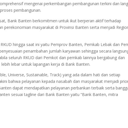
 komprehensif mengenai perkembangan pembangunan terkini dan lan
n proses pembangunan.
t, Bank Banten berkomitmen untuk ikut berperan aktif terhadap
n perekonomian masyarakat di Provinsi Banten serta menjadi Regio
aan RKUD hingga saat ini yaitu Pemprov Banten, Pemkab Lebak dan Pe
 penyesuaian penambahan jumlah karyawan sehingga secara langsun
pabila seluruh RKUD dari Pemkot dan pemkab lainnya bergabung dan
 lebih lebar untuk lapangan kerja di Bank Banten.
ble, Universe, Sustainable, Track) yang ada dalam hati dan setiap
iyakini bahwa pelayanan kepada nasabah dan masyarakat menjadi prior
 Banten dapat mendapatkan pelayanan perbankan terbaik serta bangg
nten sesuai tagline dari Bank Banten yaitu “Bank Banten, mitra