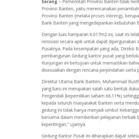
Serang
– Pemerintah Provinsi Banten tidak he
Provinsi Banten, yaitu merencanakan penamba
Provinsi Banten (melalui proses inbreng), beru
Bank Banten yang mengedepankan kebutuhan Ban
Dengan luas hamparan 6.017m2 ini, saat ini telah
renovasi secara apik untuk dapat dipergunakan 
Pusatnya. Pada kesempatan yang ada, Direksi 
pembangunan Gedung kantor pusat yang berlokasi
Kunjungan ini bertujuan untuk memastikan bah
disesuaikan dengan rencana perpindahan serta p
Direktur Utama Bank Banten, Muhammad Bust
yang baru ini merupakan salah satu bentuk duk
Pengendali (kepemilikan saham 66.11%) sehing
kepada seluruh masyarakat Banten serta mendu
gedung ini tidak hanya menjadi simbol Kebang
bersama dalam memberikan pelayanan terbaik b
kepentingan,” ujarnya.
Gedung Kantor Pusat ini diharapkan dapat seles