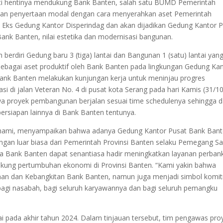
nti hentinya mendukung Bank Banten, salah satu BUMD Pemerintah
han penyertaan modal dengan cara menyerahkan aset Pemerintah
pa Eks Gedung Kantor Disperindag dan akan dijadikan Gedung Kantor 
k Banten, nilai estetika dan modernisasi bangunan.
 berdiri Gedung baru 3 (tiga) lantai dan Bangunan 1 (satu) lantai yang
sebagai aset produktif oleh Bank Banten pada lingkungan Gedung Ka
Bank Banten melakukan kunjungan kerja untuk meninjau progres
 di jalan Veteran No. 4 di pusat kota Serang pada hari Kamis (31/10
wa proyek pembangunan berjalan sesuai time schedulenya sehingga 
ersiapan lainnya di Bank Banten tentunya.
hami, menyampaikan bahwa adanya Gedung Kantor Pusat Bank Ban
ungan luar biasa dari Pemerintah Provinsi Banten selaku Pemegang 
ga Bank Banten dapat senantiasa hadir meningkatkan layanan perban
kung pertumbuhan ekonomi di Provinsi Banten. “Kami yakin bahwa
gaan dan Kebangkitan Bank Banten, namun juga menjadi simbol kom
agi nasabah, bagi seluruh karyawannya dan bagi seluruh pemangku
ai pada akhir tahun 2024. Dalam tinjauan tersebut, tim pengawas pro