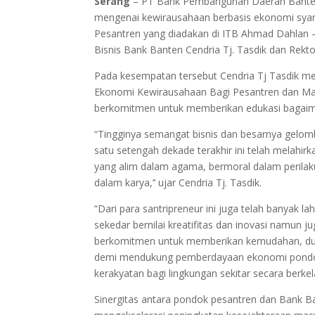
Serang
– PT Bank Pembangunan Daerah Banten
mengenai kewirausahaan berbasis ekonomi syari
Pesantren yang diadakan di ITB Ahmad Dahlan – S
Bisnis Bank Banten Cendria Tj. Tasdik dan Rek
Pada kesempatan tersebut Cendria Tj Tasdik m
Ekonomi Kewirausahaan Bagi Pesantren dan Mas
berkomitmen untuk memberikan edukasi bagaima
“Tingginya semangat bisnis dan besarnya gelomb
satu setengah dekade terakhir ini telah melahir
yang alim dalam agama, bermoral dalam perilaku
dalam karya,’’ ujar Cendria Tj. Tasdik.
“Dari para santripreneur ini juga telah banyak l
sekedar bernilai kreatifitas dan inovasi namun 
berkomitmen untuk memberikan kemudahan, duku
demi mendukung pemberdayaan ekonomi pondo
kerakyatan bagi lingkungan sekitar secara berkela
Sinergitas antara pondok pesantren dan Bank