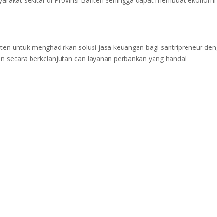
arakat sekitar di Provinsi Banten sehingga dapat membuat ekonomi
anten untuk menghadirkan solusi jasa keuangan bagi santripreneur de
 secara berkelanjutan dan layanan perbankan yang handal