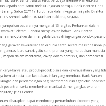
 Tbk (Bank Banten/BEKS) terus berupaya memberikan edukasi
ah kepada para santri melalui kegiatan bertajuk Bank Banten Goes 
erang, Sabtu (27/11). Turut hadir dalam kegiatan ini yaitu Direktur
tor ITB Ahmad Dahlan Dr. Mukhaer Pakkana, SE,MM.
enyampaikan paparannya mengenai “Sinergitas Perbankan dalam
yarakat Sekitar’’. Cendria menjelaskan bahwa Bank Banten
na menciptakan dan mengelola bisnis di lingkungan pondok pesant
ang gerakan kewirausahaan di dunia santri secara massif nasional 
kan generasi baru santri, yaitu santripreneur yang merupakan manusia
, mapan dalam mentalitas, cakap dalam berbisnis, dan berdedikasi
ahir karya-karya atau produk-produk bisnis dan kewirausahaan yang tid
juga bernilai sosial dan keadaban. Inilah yang membuat Bank Banten
ngan dan pendampingan bagi santripreneur ini agar lebih
bankable
k pesantren serta memberikan manfaat & mengangkat ekonomi
njutan,’’ jelas Cendria.
 Banten diharapkan dapat mendorong pertumbuhan ekonomi yang