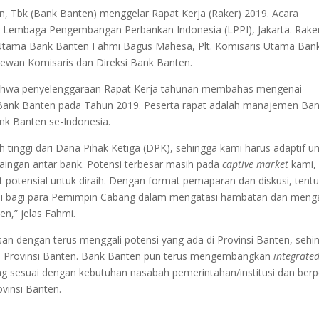
 Tbk (Bank Banten) menggelar Rapat Kerja (Raker) 2019. Acara
 di Lembaga Pengembangan Perbankan Indonesia (LPPI), Jakarta. Rake
r Utama Bank Banten Fahmi Bagus Mahesa, Plt. Komisaris Utama Ban
ewan Komisaris dan Direksi Bank Banten.
hwa penyelenggaraan Rapat Kerja tahunan membahas mengenai
 Bank Banten pada Tahun 2019. Peserta rapat adalah manajemen Ba
nk Banten se-Indonesia.
ih tinggi dari Dana Pihak Ketiga (DPK), sehingga kami harus adaptif u
aingan antar bank. Potensi terbesar masih pada
captive market
kami,
 potensial untuk diraih. Dengan format pemaparan dan diskusi, tent
usi bagi para Pemimpin Cabang dalam mengatasi hambatan dan meng
n,” jelas Fahmi.
n dengan terus menggali potensi yang ada di Provinsi Banten, sehi
Provinsi Banten. Bank Banten pun terus mengembangkan
integrate
g sesuai dengan kebutuhan nasabah pemerintahan/institusi dan ber
vinsi Banten.